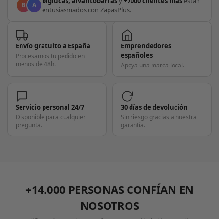
biglucas, alvaritobarras
y
+7000 clientes más
están
B
A
entusiasmados con ZapasPlus.
Envío gratuito a España
Emprendedores
españoles
Procesamos tu pedido en
menos de 48h.
Apoya una marca local.
Servicio personal 24/7
30 días de devolución
Disponible para cualquier
Sin riesgo gracias a nuestra
pregunta.
garantía.
+14.000 PERSONAS CONFÍAN EN
NOSOTROS