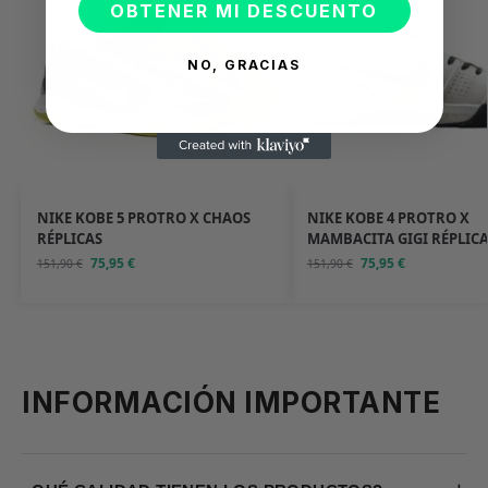
OBTENER MI DESCUENTO
NO, GRACIAS
NIKE KOBE 5 PROTRO X CHAOS
NIKE KOBE 4 PROTRO X
RÉPLICAS
MAMBACITA GIGI RÉPLIC
75,95
€
75,95
€
151,90
€
151,90
€
INFORMACIÓN IMPORTANTE