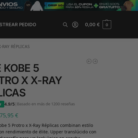
STREAR PEDIDO
0,00
€
0
Buscar
-RAY RÉPLICAS
E KOBE 5
TRO X X-RAY
LICAS
4.9/5
|
Basado en más de 1200 reseñas
75,95
€
obe 5 Protro x X-Ray Réplicas combinan estilo
con rendimiento de élite. Upper translúcido con