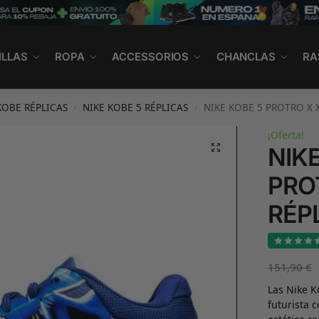
ILLAS
ROPA
ACCESSORIOS
CHANCLAS
RA
KOBE RÉPLICAS
NIKE KOBE 5 RÉPLICAS
NIKE KOBE 5 PROTRO X X
/
/
¡Oferta!
NIK
PRO
RÉP
151,90
€
Las Nike K
futurista 