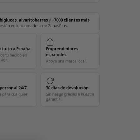
biglucas, alvaritobarras
y
+7000 clientes más
están entusiasmados con ZapasPlus.
atuito a España
Emprendedores
españoles
os tu pedido en
 48h.
Apoya una marca local.
 personal 24/7
30 días de devolución
e para cualquier
Sin riesgo gracias a nuestra
garantía.