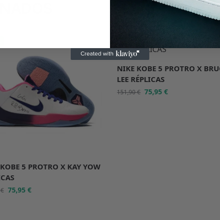
ONADOS
%
-50%
NIKE KOBE 5 PROTRO X BRU
LEE RÉPLICAS
75,95
€
151,90
€
 KOBE 5 PROTRO X KAY YOW
ICAS
75,95
€
0
€