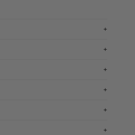
+
+
+
+
+
+