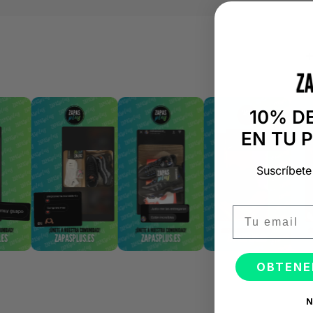
10% D
EN TU 
Suscríbete
Email
OBTENE
N