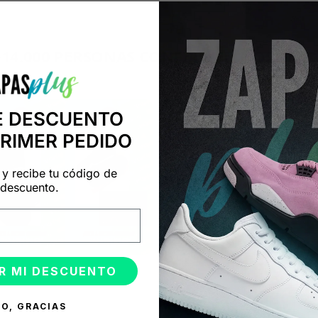
+14.000 PERSONAS CONFÍAN EN NOSOTRO
"Consulta nuestras reseñas y compruébalo tú mismo"
E DESCUENTO
PRIMER PEDIDO
 y recibe tu código de
descuento.
R MI DESCUENTO
O, GRACIAS