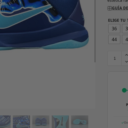
estética r
GUÍA DE
ELIGE TU 
36
44
P
En