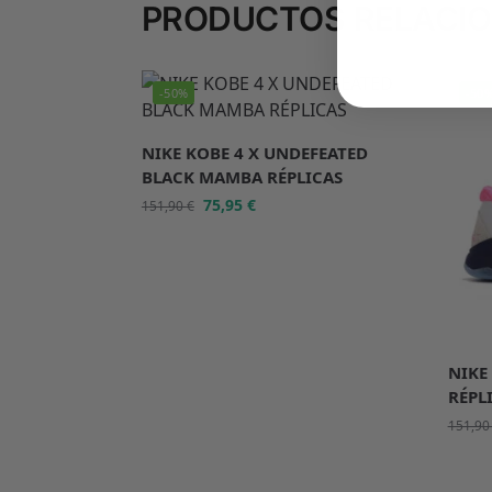
PRODUCTOS RELACI
-50%
-50
NIKE KOBE 4 X UNDEFEATED
BLACK MAMBA RÉPLICAS
75,95
€
151,90
€
NIKE
RÉPL
151,9