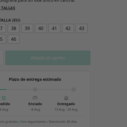
adiografía para un look único en cancha.
 TALLAS
TALLA (EU)
37
38
39
40
41
42
43
45
46
Añadir al carrito
Plazo de entrega estimado
edido
Enviado
Entregado
6 Aug
~8 Aug
13 Aug - 20 Aug
vío gratuito
Con seguimiento
Devolución 30 días