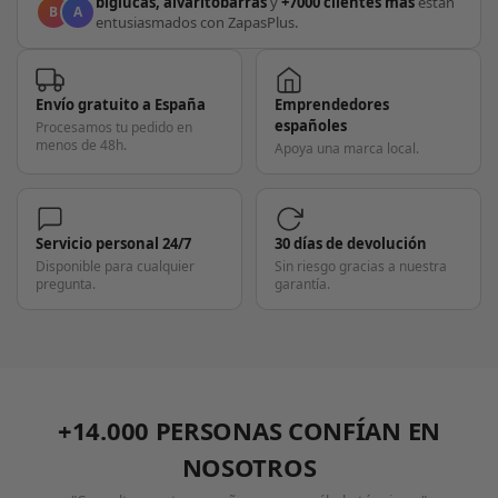
biglucas, alvaritobarras
y
+7000 clientes más
están
B
A
entusiasmados con ZapasPlus.
Envío gratuito a España
Emprendedores
españoles
Procesamos tu pedido en
menos de 48h.
Apoya una marca local.
Servicio personal 24/7
30 días de devolución
Disponible para cualquier
Sin riesgo gracias a nuestra
pregunta.
garantía.
+14.000 PERSONAS CONFÍAN EN
NOSOTROS