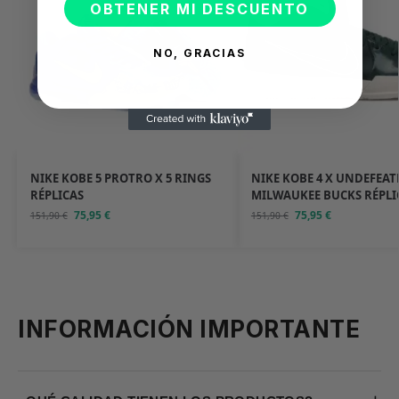
OBTENER MI DESCUENTO
NO, GRACIAS
NIKE KOBE 5 PROTRO X 5 RINGS
NIKE KOBE 4 X UNDEFEAT
RÉPLICAS
MILWAUKEE BUCKS RÉPLI
75,95
€
75,95
€
151,90
€
151,90
€
INFORMACIÓN IMPORTANTE