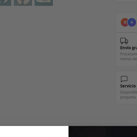
B
A
Envío gr
Procesam
menos de
Servicio
Disponibl
pregunta.