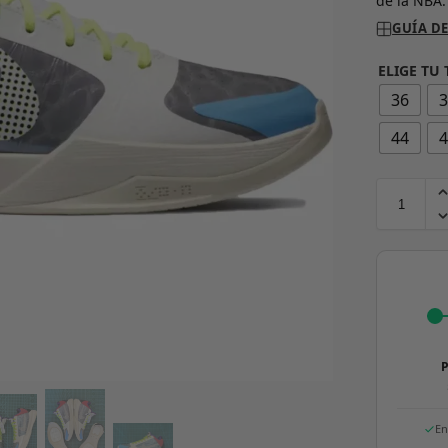
de la NBA.
GUÍA DE
ELIGE TU 
36
44
P
En