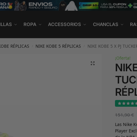
ILLAS
ROPA
ACCESSORIOS
CHANCLAS
RA
KOBE RÉPLICAS
NIKE KOBE 5 RÉPLICAS
NIKE KOBE 5 X PJ TUCKE
/
/
¡Oferta!
NIKE
TUC
RÉP
151,90
€
Las Nike K
Player Exc