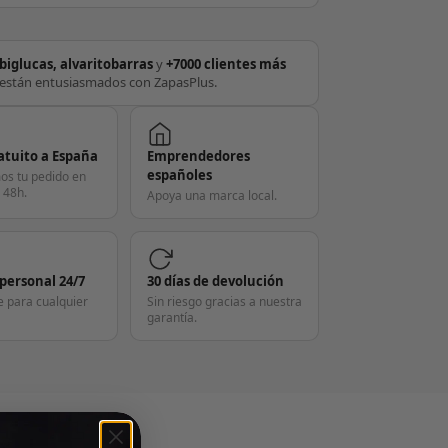
biglucas, alvaritobarras
y
+7000 clientes más
están entusiasmados con ZapasPlus.
atuito a España
Emprendedores
españoles
os tu pedido en
 48h.
Apoya una marca local.
 personal 24/7
30 días de devolución
e para cualquier
Sin riesgo gracias a nuestra
garantía.