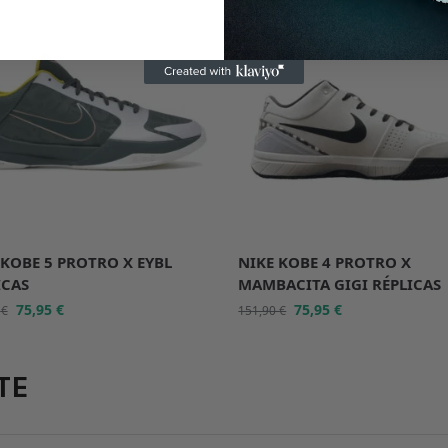
%
-50%
 KOBE 5 PROTRO X EYBL
NIKE KOBE 4 PROTRO X
ICAS
MAMBACITA GIGI RÉPLICAS
75,95
€
75,95
€
0
€
151,90
€
TE