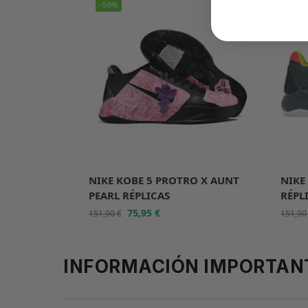
-50%
-50
NIKE KOBE 5 PROTRO X AUNT
NIKE
PEARL RÉPLICAS
RÉPL
75,95
€
151,90
€
151,9
INFORMACIÓN IMPORTAN