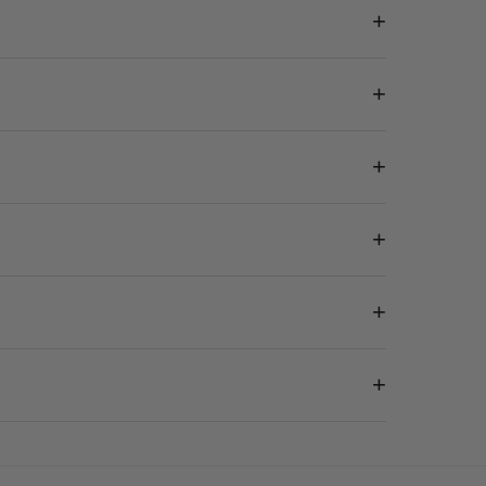
+
+
+
+
+
+