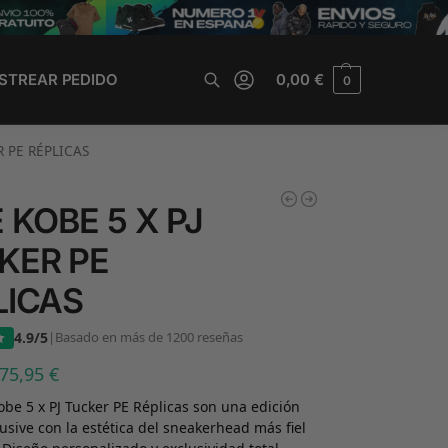
STREAR PEDIDO
0,00
€
0
Buscar
R PE RÉPLICAS
 KOBE 5 X PJ
KER PE
LICAS
4.9/5
|
Basado en más de 1200 reseñas
75,95
€
obe 5 x PJ Tucker PE Réplicas son una edición
lusive con la estética del sneakerhead más fiel