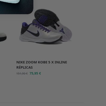
-50%
NIKE ZOOM KOBE 5 X INLINE
RÉPLICAS
75,95
€
151,90
€