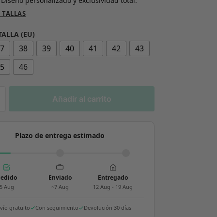
 Diseño personalizado y exclusividad total.
 TALLAS
TALLA (EU)
37
38
39
40
41
42
43
45
46
Añadir al carrito
Plazo de entrega estimado
edido
Enviado
Entregado
5 Aug
~7 Aug
12 Aug - 19 Aug
vío gratuito
Con seguimiento
Devolución 30 días