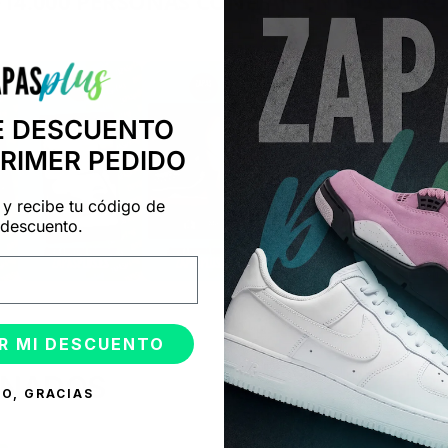
+14.000 PERSONAS CONFÍAN EN NOSOTRO
"Consulta nuestras reseñas y compruébalo tú mismo"
E DESCUENTO
PRIMER PEDIDO
 y recibe tu código de
descuento.
R MI DESCUENTO
ONADOS
O, GRACIAS