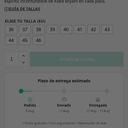
espíritu inconfundible de Kobe Bryant en cada paso.
GUÍA DE TALLAS
ELIGE TU TALLA (EU)
36
37
38
39
40
41
42
43
44
45
46
Añadir al carrito
Plazo de entrega estimado
Pedido
Enviado
Entregado
5 Aug
~7 Aug
12 Aug - 19 Aug
Envío gratuito
Con seguimiento
Devolución 30 días