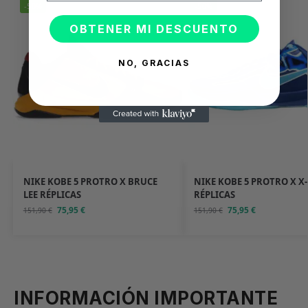
-50%
-50%
OBTENER MI DESCUENTO
NO, GRACIAS
NIKE KOBE 5 PROTRO X BRUCE
NIKE KOBE 5 PROTRO X X
LEE RÉPLICAS
RÉPLICAS
75,95
€
75,95
€
151,90
€
151,90
€
INFORMACIÓN IMPORTANTE