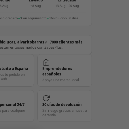
edido
Enviado
Entregado
6 Aug
~8 Aug
13 Aug - 20 Aug
vío gratuito
Con seguimiento
Devolución 30 días
biglucas, alvaritobarras
y
+7000 clientes más
están entusiasmados con ZapasPlus.
atuito a España
Emprendedores
españoles
os tu pedido en
 48h.
Apoya una marca local.
 personal 24/7
30 días de devolución
e para cualquier
Sin riesgo gracias a nuestra
garantía.