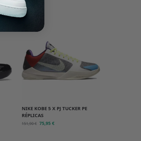
-50%
NIKE KOBE 5 X PJ TUCKER PE
RÉPLICAS
75,95
€
151,90
€