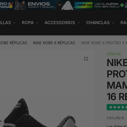
ILLAS
ROPA
ACCESSORIOS
CHANCLAS
RA
KOBE RÉPLICAS
NIKE KOBE 6 RÉPLICAS
NIKE KOBE 6 PROTRO X 
/
/
¡Oferta!
NIK
PRO
MAM
16 R
151,90
€
Las Nike K