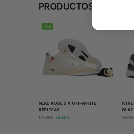
PRODUCTOS RELACI
-50%
-50
NIKE KOBE 5 X OFF-WHITE
NIKE
RÉPLICAS
BLAC
75,95
€
151,90
€
151,9