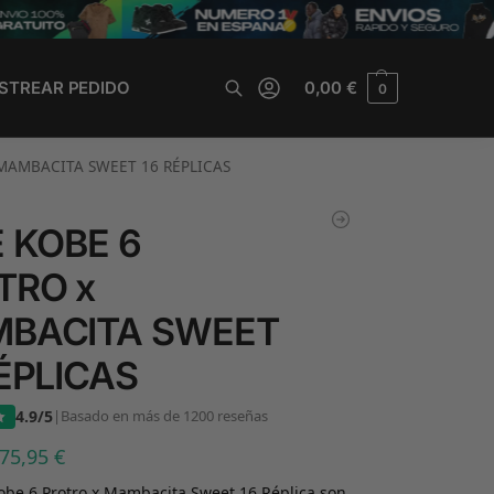
STREAR PEDIDO
0,00
€
0
Buscar
MAMBACITA SWEET 16 RÉPLICAS
E KOBE 6
TRO x
BACITA SWEET
ÉPLICAS
4.9/5
|
Basado en más de 1200 reseñas
75,95
€
obe 6 Protro x Mambacita Sweet 16 Réplica son