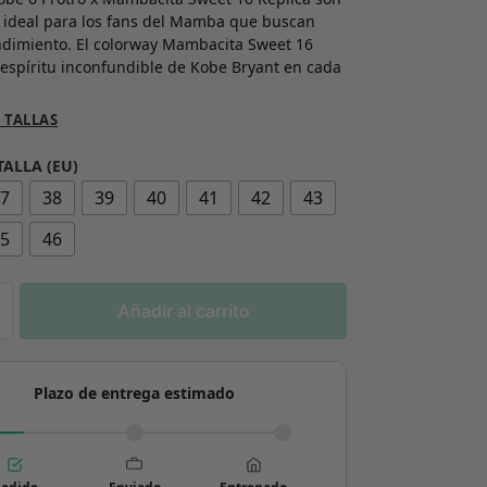
n ideal para los fans del Mamba que buscan
endimiento. El colorway Mambacita Sweet 16
 espíritu inconfundible de Kobe Bryant en cada
 TALLAS
TALLA (EU)
37
38
39
40
41
42
43
45
46
Añadir al carrito
Plazo de entrega estimado