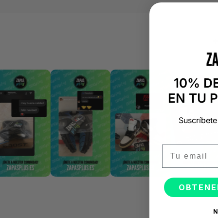
10% D
EN TU 
Suscríbete
Email
OBTENE
N