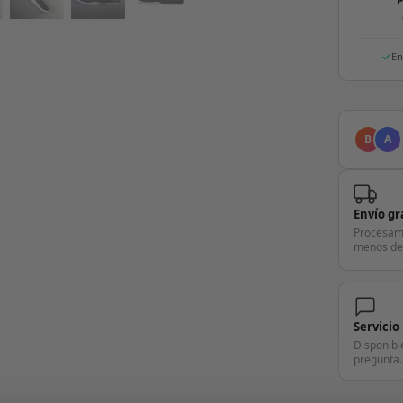
P
En
B
A
Envío gr
Procesam
menos de
Servicio
Disponibl
pregunta.