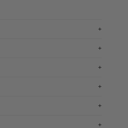
+
+
+
+
+
+