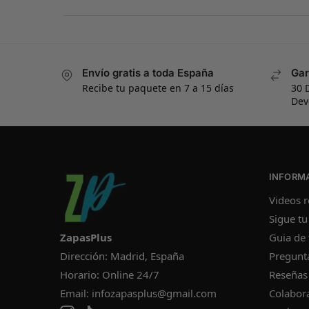
Envío gratis a toda España
Gar
Recibe tu paquete en 7 a 15 días
30 
Dev
INFORM
Videos r
Sigue tu
ZapasPlus
Guia de 
Dirección: Madrid, España
Pregunt
Horario: Online 24/7
Reseñas
Email:
infozapasplus@gmail.com
Colabor