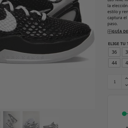
la elecció
estilo y r
captura el
paso.
GUÍA DE
ELIGE TU 
36
44