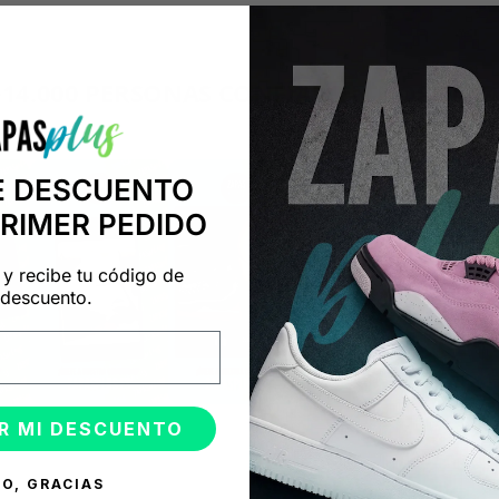
+14.000 PERSONAS CONFÍAN EN NOSOTRO
"Consulta nuestras reseñas y compruébalo tú mismo"
E DESCUENTO
PRIMER PEDIDO
 y recibe tu código de
descuento.
R MI DESCUENTO
O, GRACIAS