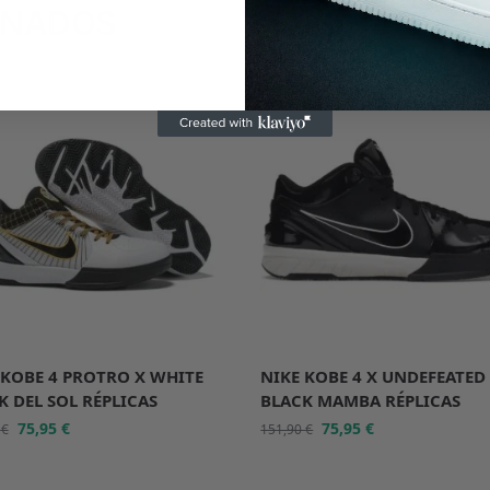
ONADOS
%
-50%
 KOBE 4 PROTRO X WHITE
NIKE KOBE 4 X UNDEFEATED
K DEL SOL RÉPLICAS
BLACK MAMBA RÉPLICAS
75,95
€
75,95
€
0
€
151,90
€