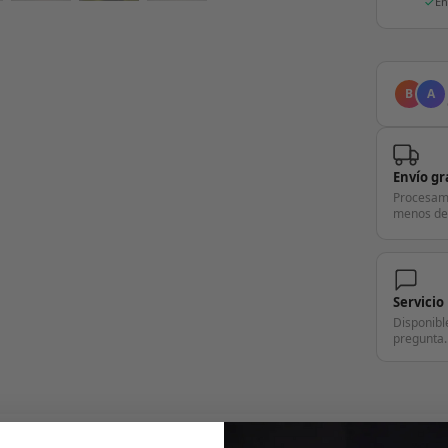
En
B
A
Envío gr
Procesam
menos de
Servicio
Disponibl
pregunta.