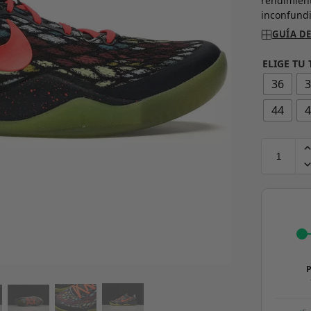
rendimient
inconfundi
GUÍA DE
ELIGE TU 
36
44
P