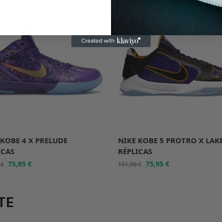
%
-50%
 KOBE 4 X PRELUDE
NIKE KOBE 5 PROTRO X LAK
ICAS
RÉPLICAS
75,95
€
75,95
€
0
€
151,90
€
TE