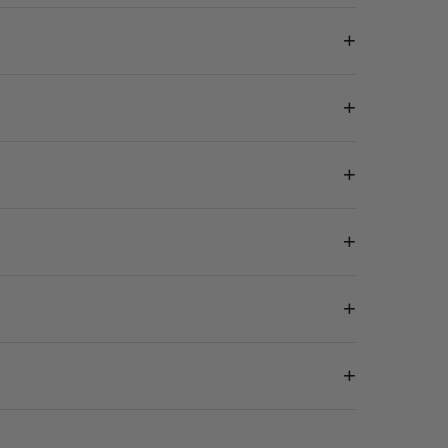
+
+
+
+
+
+