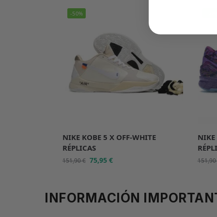
-50%
-50
NIKE KOBE 5 X OFF-WHITE
NIKE
RÉPLICAS
RÉPL
75,95
€
151,90
€
151,9
INFORMACIÓN IMPORTAN