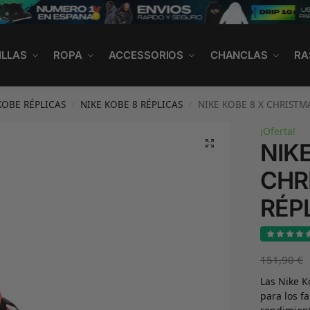
ILLAS
ROPA
ACCESSORIOS
CHANCLAS
RA
KOBE RÉPLICAS
NIKE KOBE 8 RÉPLICAS
NIKE KOBE 8 X CHRISTM
/
/
¡Oferta!
NIKE
CHR
RÉP
151,90
€
Las Nike K
para los f