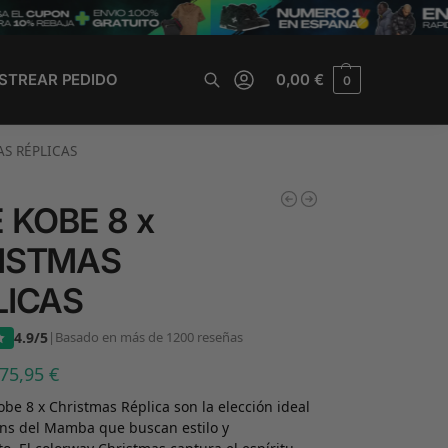
STREAR PEDIDO
0,00
€
0
Buscar
AS RÉPLICAS
 KOBE 8 x
ISTMAS
LICAS
4.9/5
|
Basado en más de 1200 reseñas
75,95
€
obe 8 x Christmas Réplica son la elección ideal
ans del Mamba que buscan estilo y