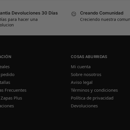
antia Devoluciones 30 Días
Creando Comunidad
Días para hacer una
Creciendo nuestra comu
olucion
ACIÓN
COSAS ABURRIDAS
eales
Mi cuenta
 pedido
Sobre nosotros
tallas
Aviso legal
as Frecuentes
Términos y condiciones
 Zapas Plus
Política de privacidad
aciones
Devoluciones