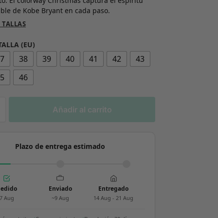
o. El colorway Christmas captura el espíritu
ble de Kobe Bryant en cada paso.
 TALLAS
TALLA (EU)
37
38
39
40
41
42
43
45
46
Añadir al carrito
Plazo de entrega estimado
edido
Enviado
Entregado
7 Aug
~9 Aug
14 Aug - 21 Aug