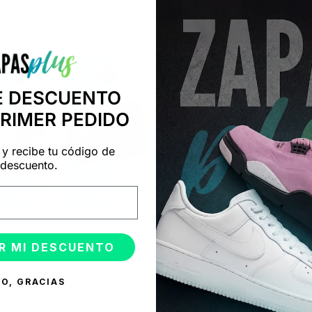
+14.000 PERSONAS CONFÍAN EN NOSOTRO
"Consulta nuestras reseñas y compruébalo tú mismo"
E DESCUENTO
PRIMER PEDIDO
 y recibe tu código de
descuento.
R MI DESCUENTO
ONADOS
O, GRACIAS