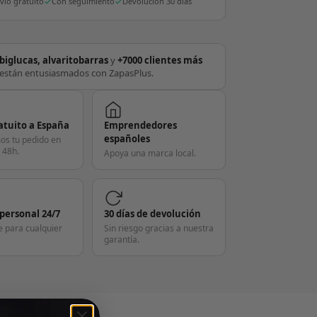
vío gratuito
Con seguimiento
Devolución 30 días
biglucas, alvaritobarras
y
+7000 clientes más
están entusiasmados con ZapasPlus.
atuito a España
Emprendedores
españoles
os tu pedido en
 48h.
Apoya una marca local.
 personal 24/7
30 días de devolución
e para cualquier
Sin riesgo gracias a nuestra
garantía.