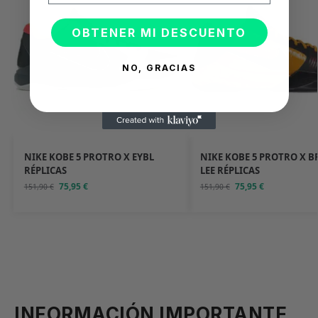
OBTENER MI DESCUENTO
NO, GRACIAS
NIKE KOBE 5 PROTRO X EYBL
NIKE KOBE 5 PROTRO X B
RÉPLICAS
LEE RÉPLICAS
75,95
€
75,95
€
151,90
€
151,90
€
INFORMACIÓN IMPORTANTE