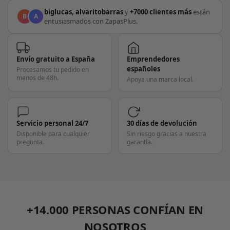
biglucas, alvaritobarras
y
+7000 clientes más
están
B
A
entusiasmados con ZapasPlus.
Envío gratuito a España
Emprendedores
españoles
Procesamos tu pedido en
menos de 48h.
Apoya una marca local.
Servicio personal 24/7
30 días de devolución
Disponible para cualquier
Sin riesgo gracias a nuestra
pregunta.
garantía.
+14.000 PERSONAS CONFÍAN EN
NOSOTROS