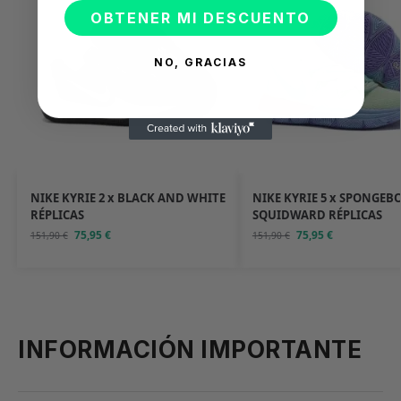
OBTENER MI DESCUENTO
NO, GRACIAS
NIKE KYRIE 2 x BLACK AND WHITE
NIKE KYRIE 5 x SPONGEB
RÉPLICAS
SQUIDWARD RÉPLICAS
75,95
€
75,95
€
151,90
€
151,90
€
INFORMACIÓN IMPORTANTE