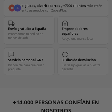
biglucas, alvaritobarras
y
+7000 clientes más
están
B
A
entusiasmados con ZapasPlus.
Envío gratuito a España
Emprendedores
españoles
Procesamos tu pedido en
menos de 48h.
Apoya una marca local.
Servicio personal 24/7
30 días de devolución
Disponible para cualquier
Sin riesgo gracias a nuestra
pregunta.
garantía.
+14.000 PERSONAS CONFÍAN EN
NOSOTROS