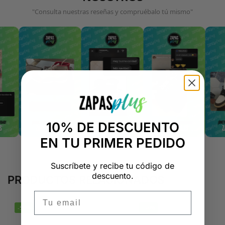
"Consulta nuestras reseñas y compruébalo tú mismo"
10% DE DESCUENTO
EN TU PRIMER PEDIDO
Suscríbete y recibe tu código de
descuento.
PRODUCTOS RELACIONADOS
Email
-50%
-50%