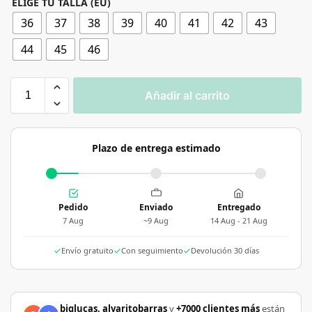
ELIGE TU TALLA (EU)
36
37
38
39
40
41
42
43
44
45
46
Añadir al carrito
Plazo de entrega estimado
Pedido
Enviado
Entregado
7 Aug
~9 Aug
14 Aug - 21 Aug
Envío gratuito
Con seguimiento
Devolución 30 días
biglucas, alvaritobarras
y
+7000 clientes más
están