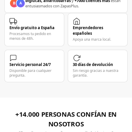
biglucas, alvaritobarras
y
+7000 clientes más
están
B
A
entusiasmados con ZapasPlus.
Envío gratuito a España
Emprendedores
españoles
Procesamos tu pedido en
menos de 48h.
Apoya una marca local.
Servicio personal 24/7
30 días de devolución
Disponible para cualquier
Sin riesgo gracias a nuestra
pregunta.
garantía.
+14.000 PERSONAS CONFÍAN EN
NOSOTROS