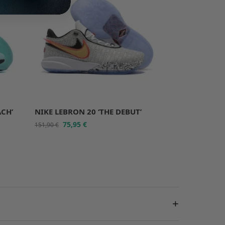
ACH’
NIKE LEBRON 20 ‘THE DEBUT’
75,95
€
151,90
€
+