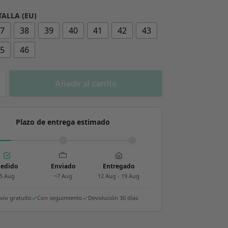
TALLA (EU)
37
38
39
40
41
42
43
45
46
Añadir al carrito
Plazo de entrega estimado
edido
Enviado
Entregado
5 Aug
~7 Aug
12 Aug - 19 Aug
vío gratuito
Con seguimiento
Devolución 30 días