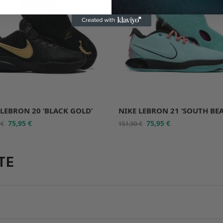
 LEBRON 20 ‘BLACK GOLD’
NIKE LEBRON 21 ‘SOUTH BE
75,95
€
75,95
€
0
€
151,90
€
TE