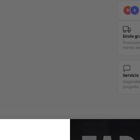
B
A
Envío gr
Procesam
menos de
Servicio
Disponibl
pregunta.
+14.000 PERSONAS CONFÍAN EN NOSOTRO
"Consulta nuestras reseñas y compruébalo tú mismo"