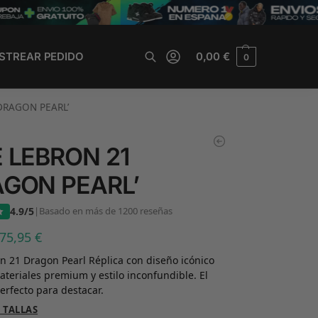
STREAR PEDIDO
0,00
€
0
Buscar
DRAGON PEARL’
E LEBRON 21
AGON PEARL’
4.9/5
|
Basado en más de 1200 reseñas
75,95
€
n 21 Dragon Pearl Réplica con diseño icónico
ateriales premium y estilo inconfundible. El
erfecto para destacar.
 TALLAS