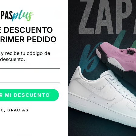
E DESCUENTO
PRIMER PEDIDO
 y recibe tu código de
descuento.
R MI DESCUENTO
ONADOS
O, GRACIAS
%
-50%