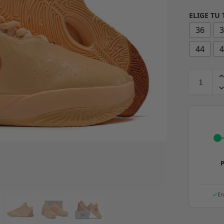
ELIGE TU 
36
44
P
En