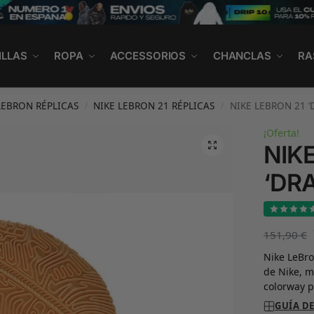
ILLAS
ROPA
ACCESSORIOS
CHANCLAS
RA
LEBRON RÉPLICAS
NIKE LEBRON 21 RÉPLICAS
NIKE LEBRON 21 ‘
/
/
¡Oferta!
NIK
‘DR
151,90
€
Nike LeBro
de Nike, m
colorway p
GUÍA DE