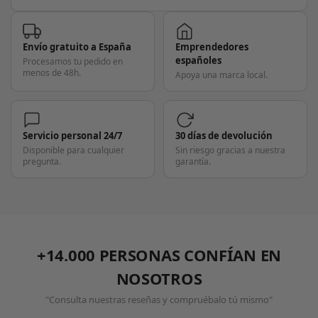
Envío gratuito a España
Emprendedores
españoles
Procesamos tu pedido en
menos de 48h.
Apoya una marca local.
Servicio personal 24/7
30 días de devolución
Disponible para cualquier
Sin riesgo gracias a nuestra
pregunta.
garantía.
+14.000 PERSONAS CONFÍAN EN
NOSOTROS
"Consulta nuestras reseñas y compruébalo tú mismo"