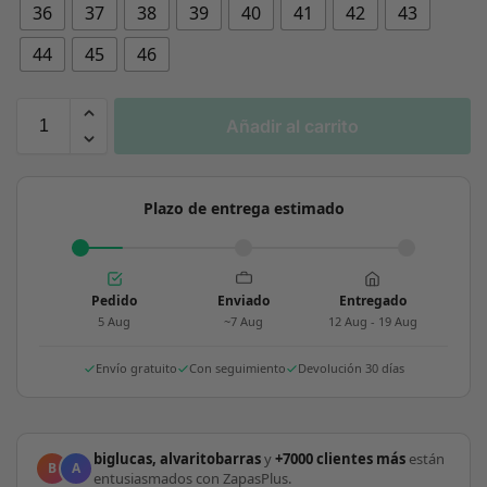
36
37
38
39
40
41
42
43
44
45
46
Añadir al carrito
Plazo de entrega estimado
Pedido
Enviado
Entregado
5 Aug
~7 Aug
12 Aug - 19 Aug
Envío gratuito
Con seguimiento
Devolución 30 días
biglucas, alvaritobarras
y
+7000 clientes más
están
B
A
entusiasmados con ZapasPlus.