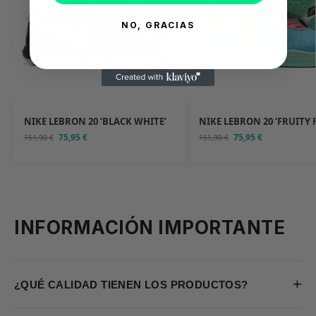
NO, GRACIAS
NIKE LEBRON 20 ‘BLACK WHITE’
NIKE LEBRON 20 ‘FRUITY 
75,95
€
75,95
€
151,90
€
151,90
€
INFORMACIÓN IMPORTANTE
+
¿QUÉ CALIDAD TIENEN LOS PRODUCTOS?