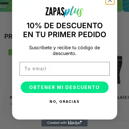
10% DE DESCUENTO
EN TU PRIMER PEDIDO
PRODUCTOS RELACIONADOS
Suscríbete y recibe tu código de
-50%
-50%
descuento.
Email
OBTENER MI DESCUENTO
RICK OWENS MILK NEGRAS
RICK OWENS PENTALACE
NO, GRACIAS
NEGRAS
69,99
€
139,98
€
69,99
€
139,98
€