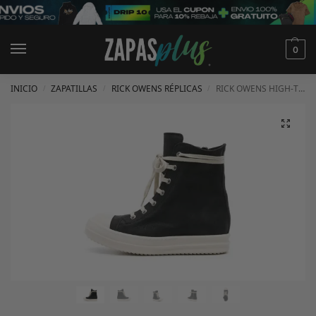
0
INICIO
ZAPATILLAS
RICK OWENS RÉPLICAS
RICK OWENS HIGH-TOP CUERO
/
/
/