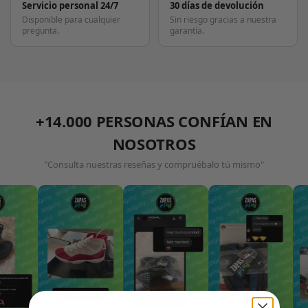
Servicio personal 24/7
30 días de devolución
Disponible para cualquier
Sin riesgo gracias a nuestra
pregunta.
garantía.
+14.000 PERSONAS CONFÍAN EN
NOSOTROS
"Consulta nuestras reseñas y compruébalo tú mismo"