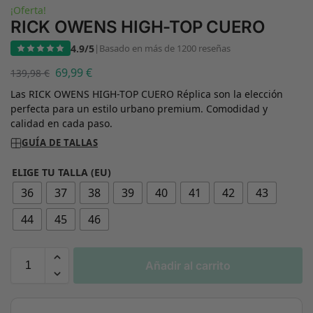
¡Oferta!
RICK OWENS HIGH-TOP CUERO
4.9/5
|
Basado en más de 1200 reseñas
69,99
€
139,98
€
Las RICK OWENS HIGH-TOP CUERO Réplica son la elección
perfecta para un estilo urbano premium. Comodidad y
calidad en cada paso.
GUÍA DE TALLAS
ELIGE TU TALLA (EU)
36
37
38
39
40
41
42
43
44
45
46
Añadir al carrito