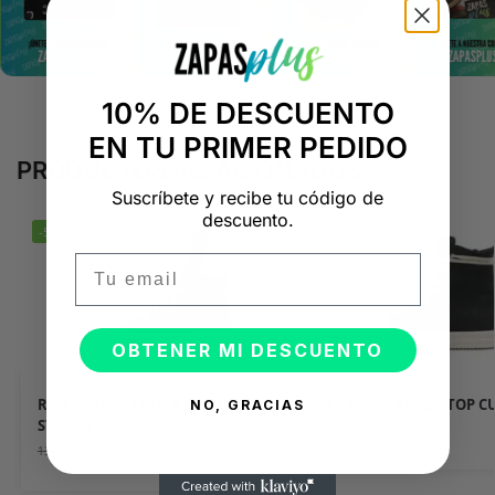
10% DE DESCUENTO
EN TU PRIMER PEDIDO
PRODUCTOS RELACIONADOS
Suscríbete y recibe tu código de
descuento.
-50%
-50%
Email
OBTENER MI DESCUENTO
RICK OWENS CHUCK TAYLOR ALL
RICK OWENS HIGH-TOP C
NO, GRACIAS
STAR 70
69,99
€
139,98
€
69,99
€
139,98
€