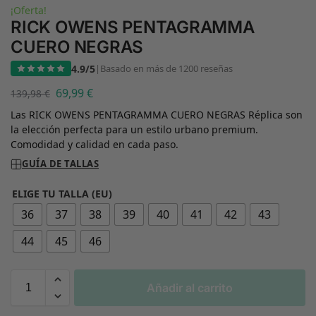
¡Oferta!
RICK OWENS PENTAGRAMMA
CUERO NEGRAS
4.9/5
|
Basado en más de 1200 reseñas
69,99
€
139,98
€
Las RICK OWENS PENTAGRAMMA CUERO NEGRAS Réplica son
la elección perfecta para un estilo urbano premium.
Comodidad y calidad en cada paso.
GUÍA DE TALLAS
ELIGE TU TALLA (EU)
36
37
38
39
40
41
42
43
44
45
46
Añadir al carrito