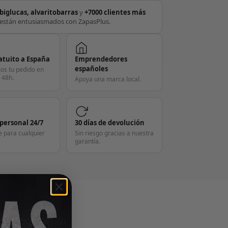
biglucas, alvaritobarras
y
+7000 clientes más
están entusiasmados con ZapasPlus.
atuito a España
Emprendedores
españoles
os tu pedido en
 48h.
Apoya una marca local.
 personal 24/7
30 días de devolución
e para cualquier
Sin riesgo gracias a nuestra
garantía.
S