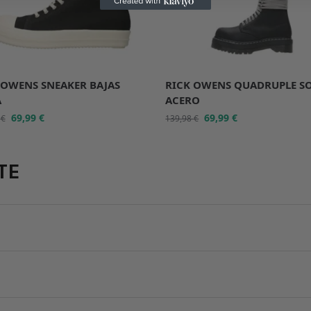
 OWENS SNEAKER BAJAS
RICK OWENS QUADRUPLE S
A
ACERO
69,99
€
69,99
€
8
€
139,98
€
TE