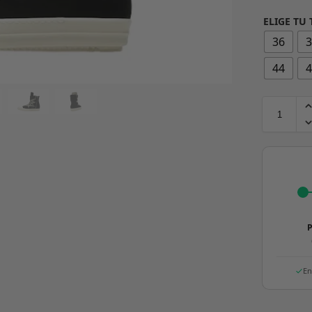
ELIGE TU 
36
44
P
En