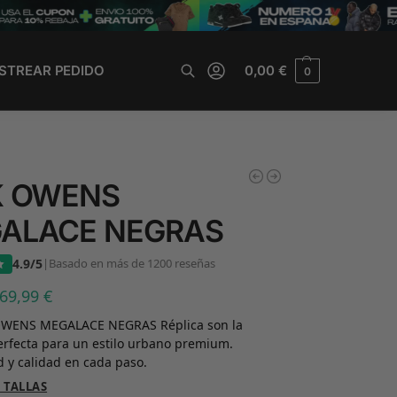
STREAR PEDIDO
0,00
€
0
Buscar
K OWENS
ALACE NEGRAS
4.9/5
|
Basado en más de 1200 reseñas
69,99
€
OWENS MEGALACE NEGRAS Réplica son la
erfecta para un estilo urbano premium.
 y calidad en cada paso.
 TALLAS