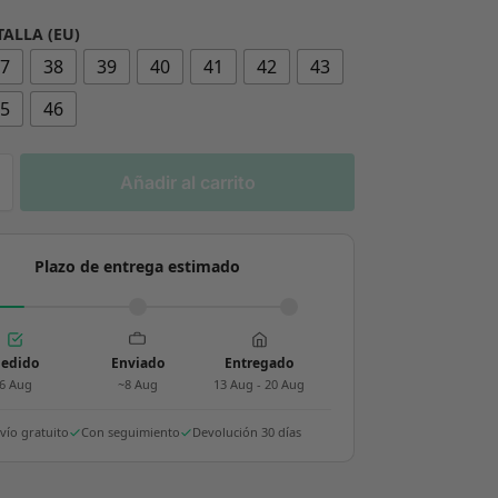
TALLA (EU)
37
38
39
40
41
42
43
45
46
Añadir al carrito
Plazo de entrega estimado
edido
Enviado
Entregado
6 Aug
~8 Aug
13 Aug - 20 Aug
vío gratuito
Con seguimiento
Devolución 30 días