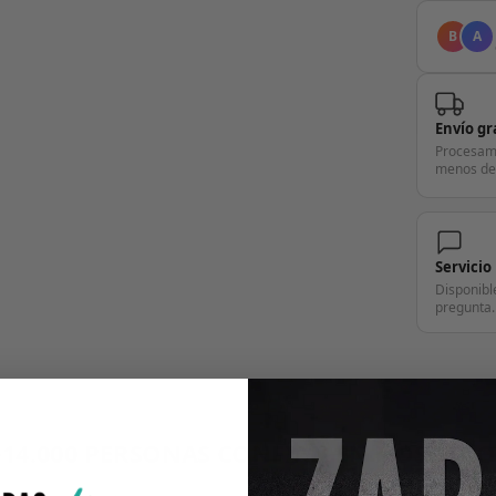
B
A
Envío gr
Procesam
menos de
Servicio
Disponibl
pregunta.
+14.000 PERSONAS CONFÍAN EN NOSOTRO
"Consulta nuestras reseñas y compruébalo tú mismo"