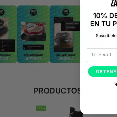
10% D
EN TU 
Suscríbete
Email
OBTENE
N
PRODUCTOS RELACI
-50%
-50