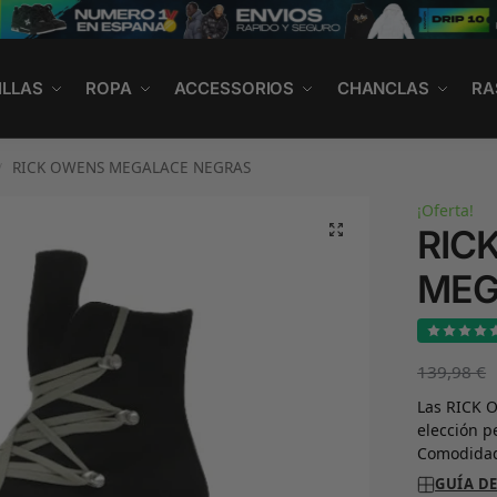
ILLAS
ROPA
ACCESSORIOS
CHANCLAS
RA
RICK OWENS MEGALACE NEGRAS
/
¡Oferta!
RIC
MEG
139,98
€
Las RICK 
elección p
Comodidad
GUÍA DE