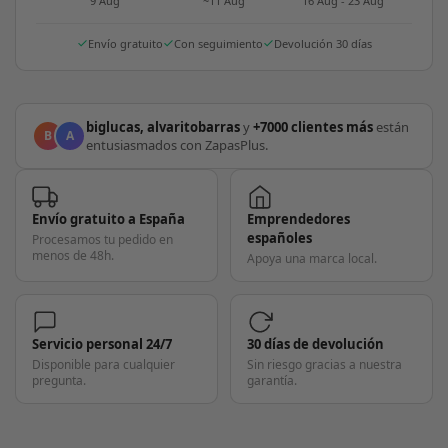
9 Aug
~11 Aug
16 Aug - 23 Aug
Envío gratuito
Con seguimiento
Devolución 30 días
biglucas, alvaritobarras
y
+7000 clientes más
están
B
A
entusiasmados con ZapasPlus.
Envío gratuito a España
Emprendedores
españoles
Procesamos tu pedido en
menos de 48h.
Apoya una marca local.
Servicio personal 24/7
30 días de devolución
Disponible para cualquier
Sin riesgo gracias a nuestra
pregunta.
garantía.