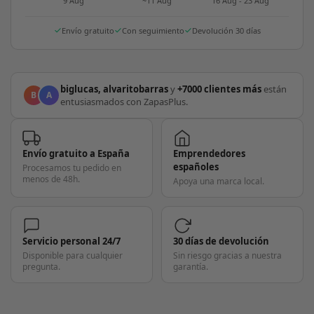
9 Aug
~11 Aug
16 Aug - 23 Aug
Envío gratuito
Con seguimiento
Devolución 30 días
biglucas, alvaritobarras
y
+7000 clientes más
están
B
A
entusiasmados con ZapasPlus.
Envío gratuito a España
Emprendedores
españoles
Procesamos tu pedido en
menos de 48h.
Apoya una marca local.
Servicio personal 24/7
30 días de devolución
Disponible para cualquier
Sin riesgo gracias a nuestra
pregunta.
garantía.