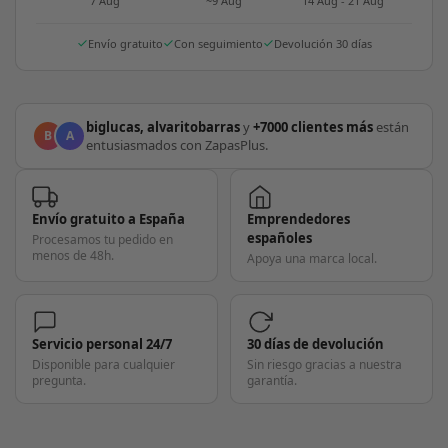
7 Aug
~9 Aug
14 Aug - 21 Aug
Envío gratuito
Con seguimiento
Devolución 30 días
biglucas, alvaritobarras
y
+7000 clientes más
están
B
A
entusiasmados con ZapasPlus.
Envío gratuito a España
Emprendedores
españoles
Procesamos tu pedido en
menos de 48h.
Apoya una marca local.
Servicio personal 24/7
30 días de devolución
Disponible para cualquier
Sin riesgo gracias a nuestra
pregunta.
garantía.