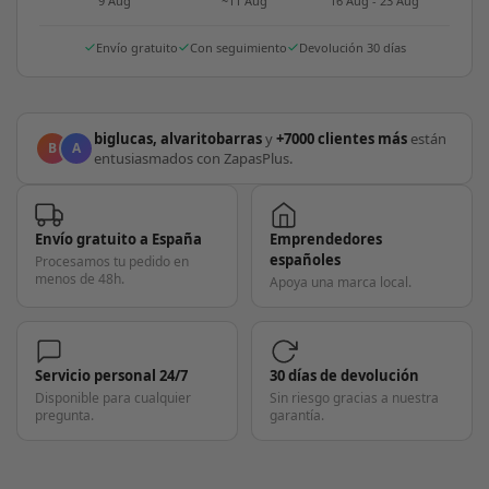
9 Aug
~11 Aug
16 Aug - 23 Aug
Envío gratuito
Con seguimiento
Devolución 30 días
biglucas, alvaritobarras
y
+7000 clientes más
están
B
A
entusiasmados con ZapasPlus.
Envío gratuito a España
Emprendedores
españoles
Procesamos tu pedido en
menos de 48h.
Apoya una marca local.
Servicio personal 24/7
30 días de devolución
Disponible para cualquier
Sin riesgo gracias a nuestra
pregunta.
garantía.