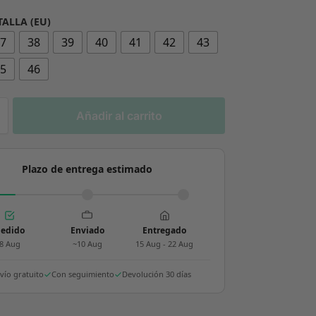
TALLA (EU)
37
38
39
40
41
42
43
45
46
Añadir al carrito
Plazo de entrega estimado
edido
Enviado
Entregado
8 Aug
~10 Aug
15 Aug - 22 Aug
vío gratuito
Con seguimiento
Devolución 30 días