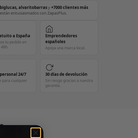
biglucas, alvaritobarras
y
+7000 clientes más
están entusiasmados con ZapasPlus.
atuito a España
Emprendedores
españoles
os tu pedido en
 48h.
Apoya una marca local.
 personal 24/7
30 días de devolución
e para cualquier
Sin riesgo gracias a nuestra
garantía.
S