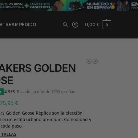
STREAR PEDIDO
0,00
€
0
Buscar
AKERS GOLDEN
SE
4.9/5
|
Basado en más de 1200 reseñas
75,95
€
rs Golden Goose Réplica son la elección
para un estilo urbano premium. Comodidad y
 cada paso.
 TALLAS