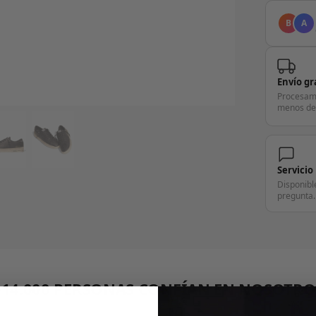
B
A
Envío gr
Procesam
menos de
Servicio
Disponibl
pregunta.
+14.000 PERSONAS CONFÍAN EN NOSOTRO
"Consulta nuestras reseñas y compruébalo tú mismo"