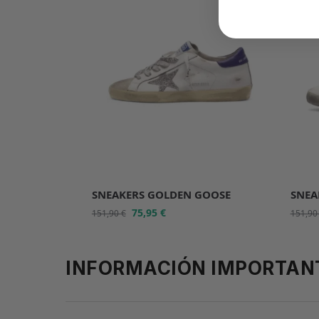
SNEAKERS GOLDEN GOOSE
SNEA
75,95
€
151,90
€
151,9
INFORMACIÓN IMPORTAN