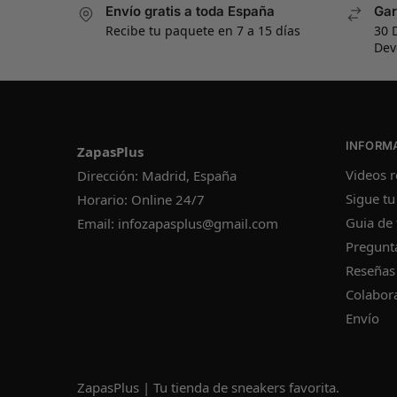
Envío gratis a toda España
Gar
Recibe tu paquete en 7 a 15 días
30 
Dev
INFORM
ZapasPlus
Videos r
Dirección: Madrid, España
Sigue tu
Horario: Online 24/7
Guia de 
Email:
infozapasplus@gmail.com
Pregunt
Reseñas
Colabor
Envío
ZapasPlus | Tu tienda de sneakers favorita.