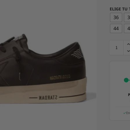
ELIGE TU 
36
44
P
En