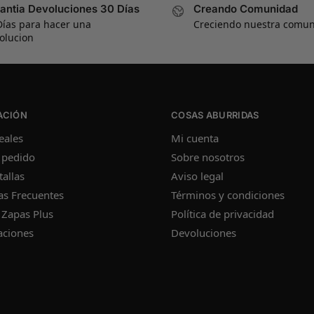
antia Devoluciones 30 Días
Creando Comunidad
Días para hacer una
Creciendo nuestra comu
olucion
ACIÓN
COSAS ABURRIDAS
eales
Mi cuenta
 pedido
Sobre nosotros
tallas
Aviso legal
as Frecuentes
Términos y condiciones
 Zapas Plus
Política de privacidad
aciones
Devoluciones