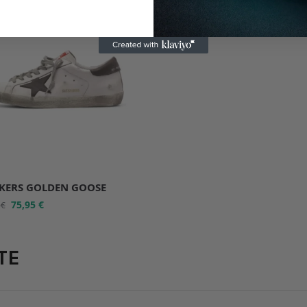
75,95
€
151,90
€
KERS GOLDEN GOOSE
75,95
€
0
€
TE