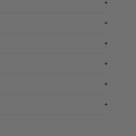
+
+
+
+
+
+