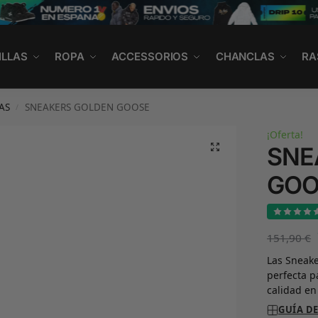
ILLAS
ROPA
ACCESSORIOS
CHANCLAS
RA
AS
SNEAKERS GOLDEN GOOSE
/
¡Oferta!
SNE
GOO
151,90
€
Las Sneake
perfecta 
calidad en
GUÍA DE