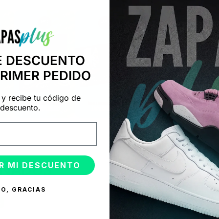
E DESCUENTO
PRIMER PEDIDO
 y recibe tu código de
descuento.
R MI DESCUENTO
ONADOS
O, GRACIAS
%
-50%
SNEAKERS GOLDEN GOOSE