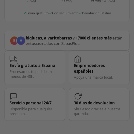
7 Aug
~9 Aug
14 Aug - 21 Aug
Envío gratuito
Con seguimiento
Devolución 30 días
biglucas, alvaritobarras
y
+7000 clientes más
están
B
A
entusiasmados con ZapasPlus.
Envío gratuito a España
Emprendedores
españoles
Procesamos tu pedido en
menos de 48h.
Apoya una marca local.
Servicio personal 24/7
30 días de devolución
Disponible para cualquier
Sin riesgo gracias a nuestra
pregunta.
garantía.