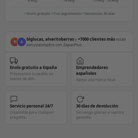
6 Aug
~8 Aug
13 Aug - 20 Aug
Envío gratuito
Con seguimiento
Devolución 30 días
biglucas, alvaritobarras
y
+7000 clientes más
están
B
A
entusiasmados con ZapasPlus.
Envío gratuito a España
Emprendedores
españoles
Procesamos tu pedido en
menos de 48h.
Apoya una marca local.
Servicio personal 24/7
30 días de devolución
Disponible para cualquier
Sin riesgo gracias a nuestra
pregunta.
garantía.