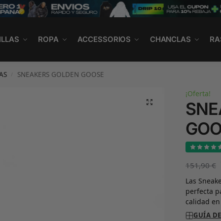
ILLAS
ROPA
ACCESSORIOS
CHANCLAS
RA
AS
SNEAKERS GOLDEN GOOSE
/
¡Oferta!
SNE
GOO
151,90
€
Las Sneake
perfecta 
calidad en
GUÍA DE