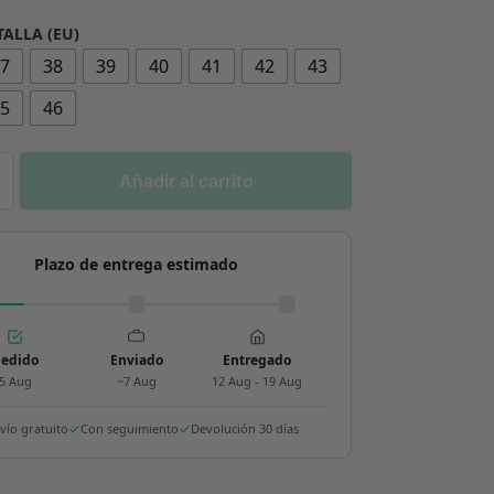
TALLA (EU)
37
38
39
40
41
42
43
45
46
Añadir al carrito
Plazo de entrega estimado
edido
Enviado
Entregado
5 Aug
~7 Aug
12 Aug - 19 Aug
vío gratuito
Con seguimiento
Devolución 30 días