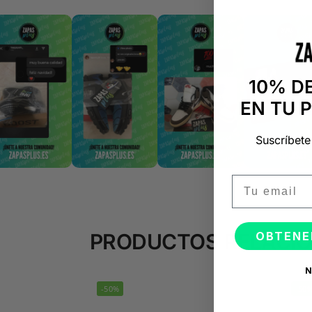
10% D
EN TU 
Suscríbete
Email
OBTENE
PRODUCTOS RELACI
N
-50%
-50