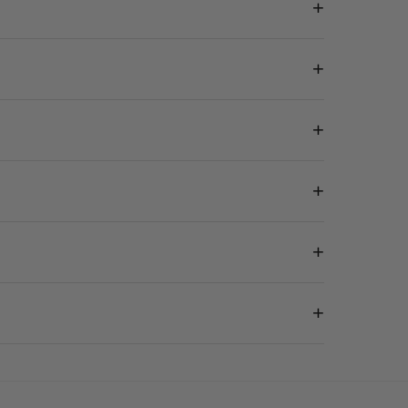
+
+
+
+
+
+