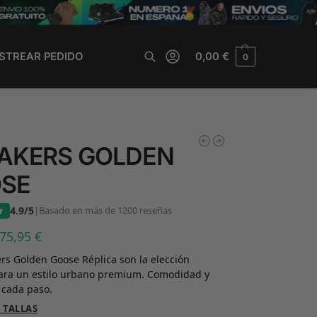
STREAR PEDIDO
0,00
€
0
Buscar
AKERS GOLDEN
SE
4.9/5
|
Basado en más de 1200 reseñas
75,95
€
rs Golden Goose Réplica son la elección
para un estilo urbano premium. Comodidad y
 cada paso.
 TALLAS