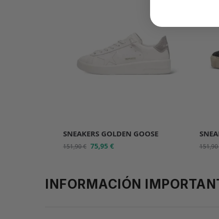
SNEAKERS GOLDEN GOOSE
SNEA
75,95
€
151,90
€
151,9
INFORMACIÓN IMPORTAN