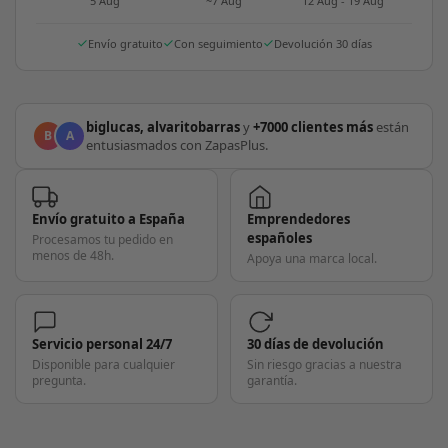
5 Aug
~7 Aug
12 Aug - 19 Aug
Envío gratuito
Con seguimiento
Devolución 30 días
biglucas, alvaritobarras
y
+7000 clientes más
están
B
A
entusiasmados con ZapasPlus.
Envío gratuito a España
Emprendedores
españoles
Procesamos tu pedido en
menos de 48h.
Apoya una marca local.
Servicio personal 24/7
30 días de devolución
Disponible para cualquier
Sin riesgo gracias a nuestra
pregunta.
garantía.