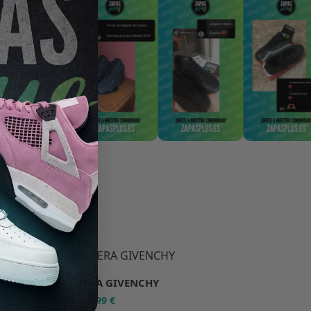
-50%
SUDADERA GIVENCHY
39,99
€
79,98
€