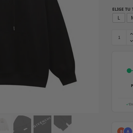
ELIGE TU
L
P
En
B
A