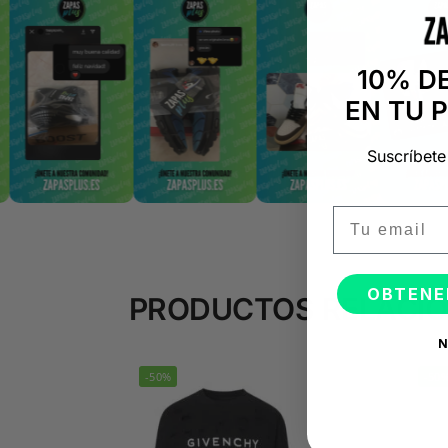
10% D
EN TU 
Suscríbete
Email
OBTENE
PRODUCTOS RELACI
N
-50%
-50