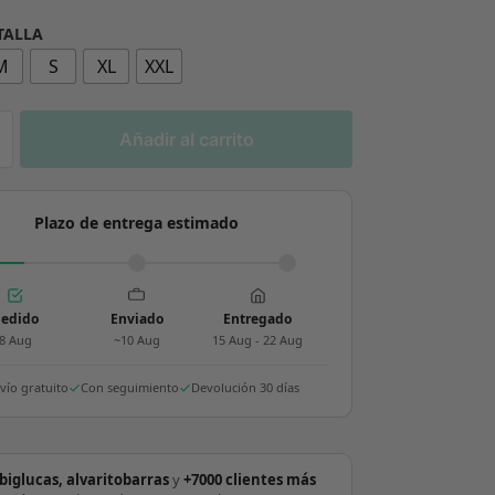
 TALLA
M
S
XL
XXL
Añadir al carrito
Plazo de entrega estimado
edido
Enviado
Entregado
8 Aug
~10 Aug
15 Aug - 22 Aug
vío gratuito
Con seguimiento
Devolución 30 días
biglucas, alvaritobarras
y
+7000 clientes más