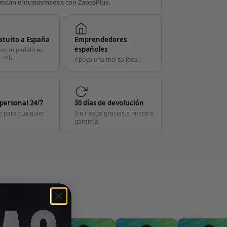
están entusiasmados con ZapasPlus.
atuito a España
Emprendedores
españoles
os tu pedido en
 48h.
Apoya una marca local.
 personal 24/7
30 días de devolución
e para cualquier
Sin riesgo gracias a nuestra
garantía.
S