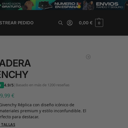
STREAR PEDIDO
0,00
€
0
Buscar
ADERA
ENCHY
4.9/5
|
Basado en más de 1200 reseñas
39,99
€
ivenchy Réplica con diseño icónico de
materiales premium y estilo inconfundible. El
fecto para destacar.
 TALLAS