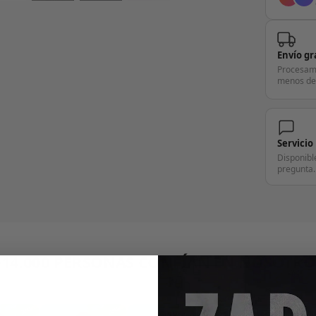
Envío gr
Procesam
menos de
Servicio
Disponibl
pregunta.
+14.000 PERSONAS CONFÍAN EN NOSOTRO
"Consulta nuestras reseñas y compruébalo tú mismo"