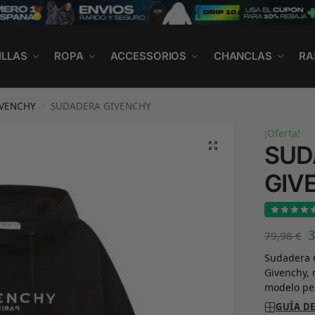
ILLAS
ROPA
ACCESSORIOS
CHANCLAS
RA
IVENCHY
SUDADERA GIVENCHY
/
¡Oferta!
SUD
GIV
79,98
€
Sudadera G
Givenchy, 
modelo per
GUÍA DE