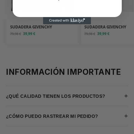
SUDADERA GIVENCHY
SUDADERA GIVENCHY
39,99
€
39,99
€
79,98
€
79,98
€
INFORMACIÓN IMPORTANTE
+
¿QUÉ CALIDAD TIENEN LOS PRODUCTOS?
+
¿CÓMO PUEDO RASTREAR MI PEDIDO?