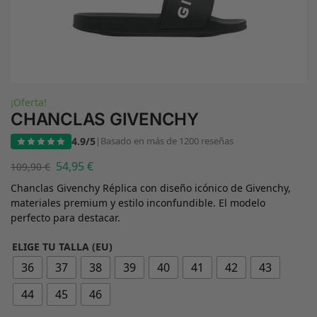
¡Oferta!
CHANCLAS GIVENCHY
4.9/5
|
Basado en más de 1200 reseñas
54,95
€
109,90
€
Chanclas Givenchy Réplica con diseño icónico de Givenchy,
materiales premium y estilo inconfundible. El modelo
perfecto para destacar.
ELIGE TU TALLA (EU)
36
37
38
39
40
41
42
43
44
45
46