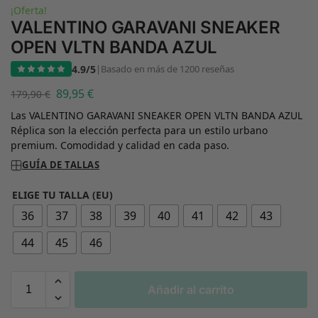
¡Oferta!
VALENTINO GARAVANI SNEAKER
OPEN VLTN BANDA AZUL
4.9/5
|
Basado en más de 1200 reseñas
89,95
€
179,90
€
Las VALENTINO GARAVANI SNEAKER OPEN VLTN BANDA AZUL
Réplica son la elección perfecta para un estilo urbano
premium. Comodidad y calidad en cada paso.
GUÍA DE TALLAS
ELIGE TU TALLA (EU)
36
37
38
39
40
41
42
43
44
45
46
Añadir al carrito