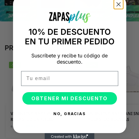
10% DE DESCUENTO
EN TU PRIMER PEDIDO
PRODUCTOS RELACIONADOS
Suscríbete y recibe tu código de
descuento.
-50%
-50%
Email
OBTENER MI DESCUENTO
VALENTINO GARAVANI SNEAKERS
VALENTINO GARAVANI S
NO, GRACIAS
ROCKSTUD UNTITLED
ROCKSTUD BLANCAS
89,95
€
89,95
€
179,90
€
179,90
€