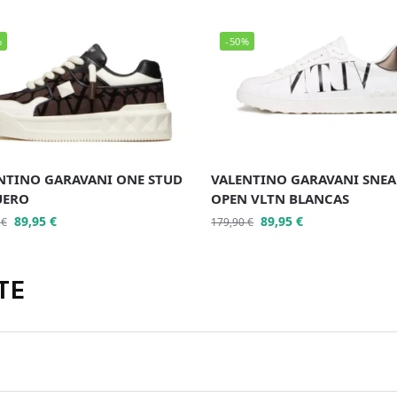
%
-50%
NTINO GARAVANI ONE STUD
VALENTINO GARAVANI SNEA
UERO
OPEN VLTN BLANCAS
89,95
€
89,95
€
0
€
179,90
€
TE