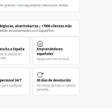
vío gratuito
Con seguimiento
Devolución 30 días
biglucas, alvaritobarras
y
+7000 clientes más
están entusiasmados con ZapasPlus.
atuito a España
Emprendedores
españoles
os tu pedido en
 48h.
Apoya una marca local.
 personal 24/7
30 días de devolución
e para cualquier
Sin riesgo gracias a nuestra
garantía.