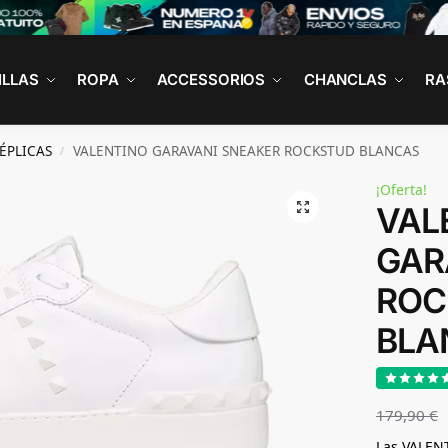
ILLAS
ROPA
ACCESSORIOS
CHANCLAS
RA
ÉPLICAS
VALENTINO GARAVANI SNEAKER ROCKSTUD BLANCAS
/
¡Oferta!
VAL
GAR
ROC
BLA
179,90
€
Las VALE