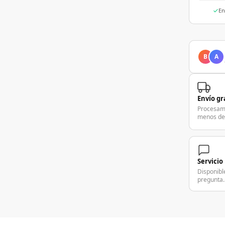
En
B
A
Envío gr
Procesam
menos de
Servicio
Disponibl
pregunta.