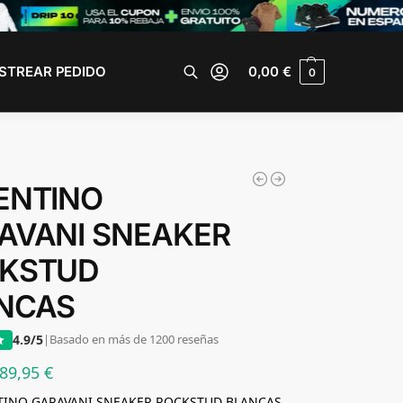
STREAR PEDIDO
0,00
€
0
Buscar
ENTINO
AVANI SNEAKER
KSTUD
NCAS
4.9/5
|
Basado en más de 1200 reseñas
89,95
€
NTINO GARAVANI SNEAKER ROCKSTUD BLANCAS