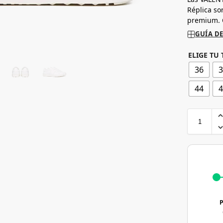
Réplica so
premium. 
GUÍA DE
ELIGE TU 
36
44
P