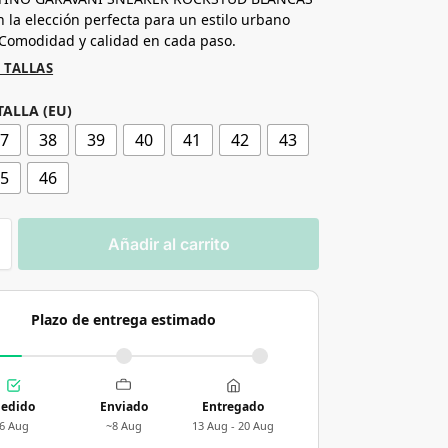
n la elección perfecta para un estilo urbano
Comodidad y calidad en cada paso.
 TALLAS
TALLA (EU)
37
38
39
40
41
42
43
45
46
Añadir al carrito
Plazo de entrega estimado
edido
Enviado
Entregado
6 Aug
~8 Aug
13 Aug - 20 Aug