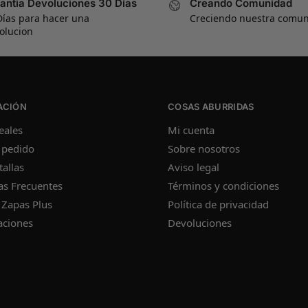
antia Devoluciones 30 Días
Creando Comunidad
Días para hacer una
Creciendo nuestra comu
olucion
ACIÓN
COSAS ABURRIDAS
eales
Mi cuenta
 pedido
Sobre nosotros
tallas
Aviso legal
as Frecuentes
Términos y condiciones
 Zapas Plus
Política de privacidad
aciones
Devoluciones