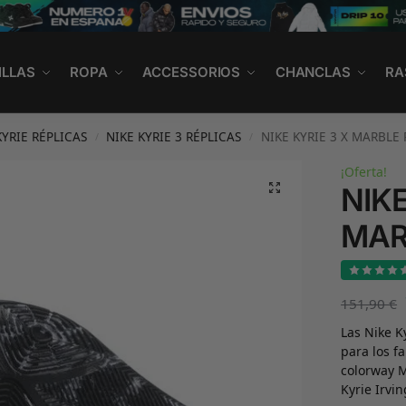
ILLAS
ROPA
ACCESSORIOS
CHANCLAS
RA
KYRIE RÉPLICAS
NIKE KYRIE 3 RÉPLICAS
NIKE KYRIE 3 X MARBLE 
/
/
¡Oferta!
NIKE
MAR
151,90
€
Las Nike K
para los f
colorway M
Kyrie Irvi