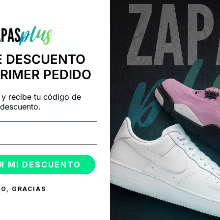
"Consulta nuestras reseñas y compruébalo tú mismo"
E DESCUENTO
PRIMER PEDIDO
 y recibe tu código de
descuento.
R MI DESCUENTO
ONADOS
O, GRACIAS
%
-50%