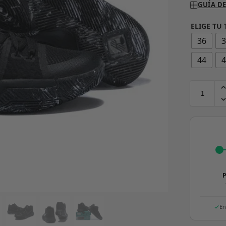
GUÍA DE
ELIGE TU 
36
44
P
En