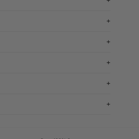
+
+
+
+
+
+