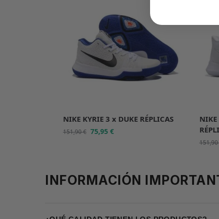
NIKE KYRIE 3 x DUKE RÉPLICAS
NIKE 
RÉPL
75,95
€
151,90
€
151,9
INFORMACIÓN IMPORTAN