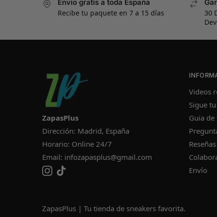
Envío gratis a toda España
Gar
Recibe tu paquete en 7 a 15 días
30 
Dev
INFORM
Videos r
Sigue tu
ZapasPlus
Guia de 
Dirección: Madrid, España
Pregunt
Horario: Online 24/7
Reseñas
Email:
infozapasplus@gmail.com
Colabor
Envío
ZapasPlus | Tu tienda de sneakers favorita.