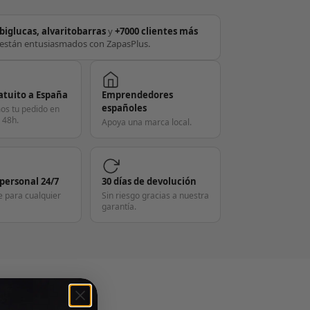
biglucas, alvaritobarras
y
+7000 clientes más
están entusiasmados con ZapasPlus.
atuito a España
Emprendedores
españoles
os tu pedido en
 48h.
Apoya una marca local.
 personal 24/7
30 días de devolución
e para cualquier
Sin riesgo gracias a nuestra
garantía.
S