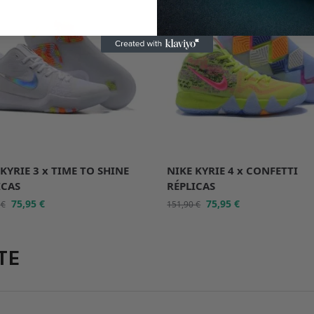
KYRIE 3 x TIME TO SHINE
NIKE KYRIE 4 x CONFETTI
ICAS
RÉPLICAS
75,95
€
75,95
€
0
€
151,90
€
TE