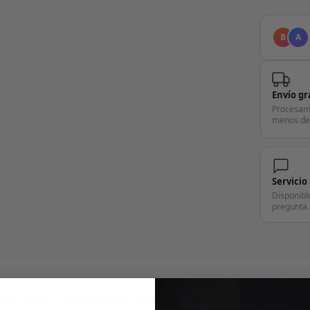
B
A
Envío gr
Procesam
menos de
Servicio
Disponibl
pregunta.
+14.000 PERSONAS CONFÍAN EN NOSOTRO