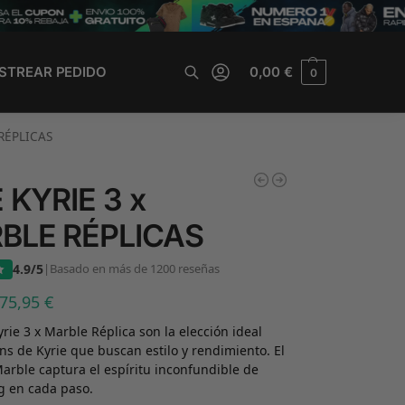
STREAR PEDIDO
0,00
€
0
Buscar
RÉPLICAS
 KYRIE 3 x
BLE RÉPLICAS
4.9/5
|
Basado en más de 1200 reseñas
75,95
€
yrie 3 x Marble Réplica son la elección ideal
ans de Kyrie que buscan estilo y rendimiento. El
arble captura el espíritu inconfundible de
ng en cada paso.