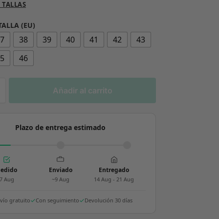
 TALLAS
TALLA (EU)
37
38
39
40
41
42
43
45
46
Añadir al carrito
Plazo de entrega estimado
edido
Enviado
Entregado
7 Aug
~9 Aug
14 Aug - 21 Aug
vío gratuito
Con seguimiento
Devolución 30 días