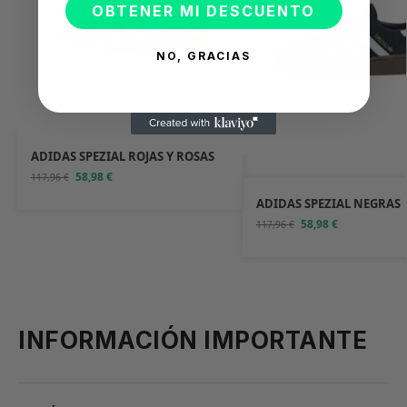
OBTENER MI DESCUENTO
NO, GRACIAS
ADIDAS SPEZIAL ROJAS Y ROSAS
58,98
€
117,96
€
ADIDAS SPEZIAL NEGRAS
58,98
€
117,96
€
INFORMACIÓN IMPORTANTE