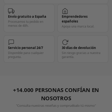
Envío gratuito a España
Emprendedores
españoles
Procesamos tu pedido en
menos de 48h.
Apoya una marca local.
Servicio personal 24/7
30 días de devolución
Disponible para cualquier
Sin riesgo gracias a nuestra
pregunta.
garantía.
+14.000 PERSONAS CONFÍAN EN
NOSOTROS
"Consulta nuestras reseñas y compruébalo tú mismo"