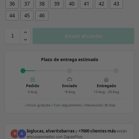
36
37
38
39
40
41
42
43
44
45
46
Añadir al carrito
Plazo de entrega estimado
Pedido
Enviado
Entregado
6 Aug
~8 Aug
13 Aug - 20 Aug
Envío gratuito
Con seguimiento
Devolución 30 días
biglucas, alvaritobarras
y
+7000 clientes más
están
B
A
entusiasmados con ZapasPlus.