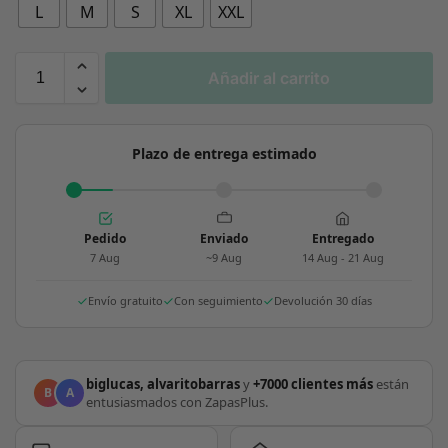
L
M
S
XL
XXL
Añadir al carrito
Plazo de entrega estimado
Pedido
Enviado
Entregado
7 Aug
~9 Aug
14 Aug - 21 Aug
Envío gratuito
Con seguimiento
Devolución 30 días
biglucas, alvaritobarras
y
+7000 clientes más
están
B
A
entusiasmados con ZapasPlus.