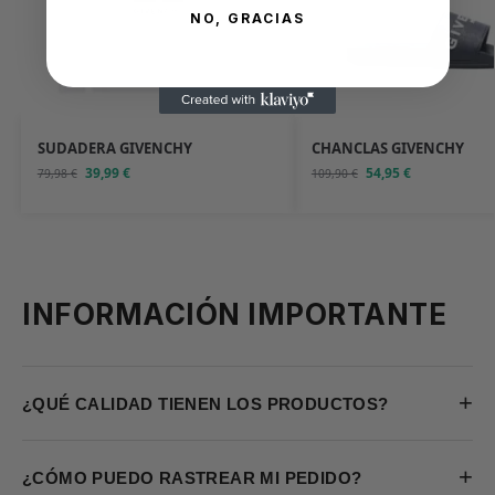
NO, GRACIAS
SUDADERA GIVENCHY
CHANCLAS GIVENCHY
39,99
€
54,95
€
79,98
€
109,90
€
INFORMACIÓN IMPORTANTE
+
¿QUÉ CALIDAD TIENEN LOS PRODUCTOS?
+
¿CÓMO PUEDO RASTREAR MI PEDIDO?