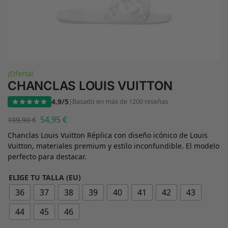
¡Oferta!
CHANCLAS LOUIS VUITTON
4.9/5
|
Basado en más de 1200 reseñas
54,95
€
109,90
€
Chanclas Louis Vuitton Réplica con diseño icónico de Louis
Vuitton, materiales premium y estilo inconfundible. El modelo
perfecto para destacar.
ELIGE TU TALLA (EU)
36
37
38
39
40
41
42
43
44
45
46