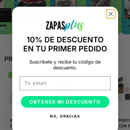
10% DE DESCUENTO
EN TU PRIMER PEDIDO
PRODUCTOS RELACIONADOS
Suscríbete y recibe tu código de
descuento.
-50%
-50%
Email
OBTENER MI DESCUENTO
NO, GRACIAS
DOLCE & GABBANA PORTOFINO
DOLCE & GABBANA PORT
SNEAKER AZULES BLANCAS
NAPPA ESTAMPADA CON 