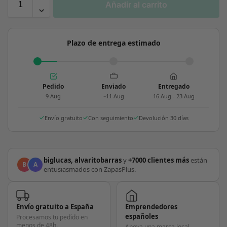
Añadir al carrito
Plazo de entrega estimado
Pedido
Enviado
Entregado
9 Aug
~11 Aug
16 Aug - 23 Aug
Envío gratuito
Con seguimiento
Devolución 30 días
biglucas, alvaritobarras
y
+7000 clientes más
están
B
A
entusiasmados con ZapasPlus.
Envío gratuito a España
Emprendedores
españoles
Procesamos tu pedido en
menos de 48h.
Apoya una marca local.