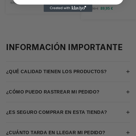
BLANCAS
89,95
€
179,90
€
89,95
€
179,90
€
INFORMACIÓN IMPORTANTE
+
¿QUÉ CALIDAD TIENEN LOS PRODUCTOS?
+
¿CÓMO PUEDO RASTREAR MI PEDIDO?
+
¿ES SEGURO COMPRAR EN ESTA TIENDA?
+
¿CUÁNTO TARDA EN LLEGAR MI PEDIDO?