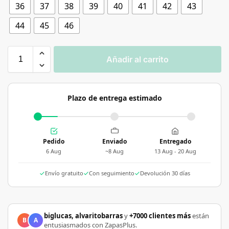
36
37
38
39
40
41
42
43
44
45
46
Añadir al carrito
Plazo de entrega estimado
Pedido
Enviado
Entregado
6 Aug
~8 Aug
13 Aug - 20 Aug
Envío gratuito
Con seguimiento
Devolución 30 días
biglucas, alvaritobarras
y
+7000 clientes más
están
B
A
entusiasmados con ZapasPlus.