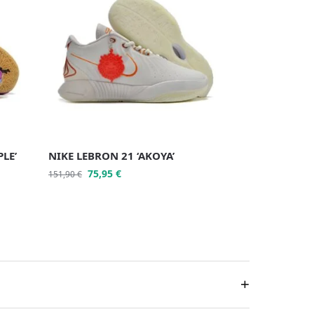
PLE’
NIKE LEBRON 21 ‘AKOYA’
75,95
€
151,90
€
+