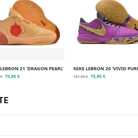
 LEBRON 21 ‘DRAGON PEARL’
NIKE LEBRON 20 ‘VIVID PUR
75,95
€
75,95
€
0
€
151,90
€
TE