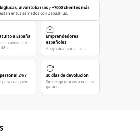
biglucas, alvaritobarras
y
+7000 clientes más
están entusiasmados con ZapasPlus.
atuito a España
Emprendedores
españoles
os tu pedido en
 48h.
Apoya una marca local.
 personal 24/7
30 días de devolución
e para cualquier
Sin riesgo gracias a nuestra
garantía.
S