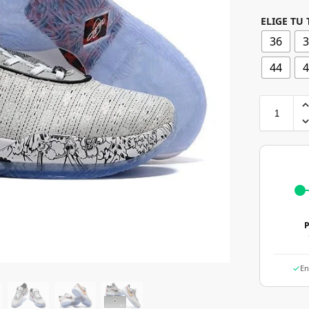
ELIGE TU 
36
44
P
En