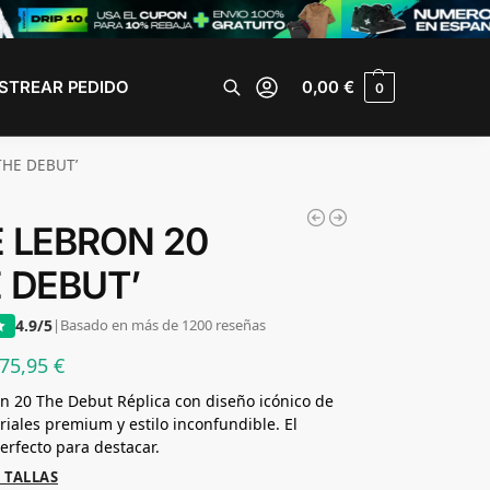
STREAR PEDIDO
0,00
€
0
Buscar
THE DEBUT’
E LEBRON 20
E DEBUT’
4.9/5
|
Basado en más de 1200 reseñas
75,95
€
n 20 The Debut Réplica con diseño icónico de
riales premium y estilo inconfundible. El
erfecto para destacar.
 TALLAS