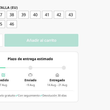
TALLA (EU)
37
38
39
40
41
42
43
45
46
Añadir al carrito
Plazo de entrega estimado
edido
Enviado
Entregado
7 Aug
~9 Aug
14 Aug - 21 Aug
vío gratuito
Con seguimiento
Devolución 30 días