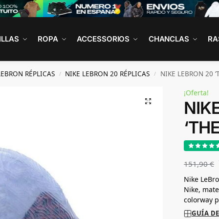
ILLAS
ROPA
ACCESSORIOS
CHANCLAS
RA
LEBRON RÉPLICAS
NIKE LEBRON 20 RÉPLICAS
NIKE LEBRON 20 ‘
/
/
¡Oferta!
NIK
‘TH
151,90
€
Nike LeBro
Nike, mate
colorway p
GUÍA DE