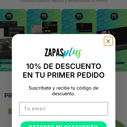
"Consulta nuestras reseñas y compruébalo tú mismo"
10% DE DESCUENTO
EN TU PRIMER PEDIDO
Suscríbete y recibe tu código de
descuento.
PRODUCTOS RELACIONADOS
Email
-50%
-50%