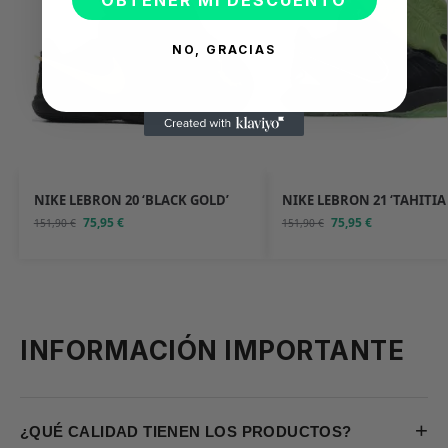
OBTENER MI DESCUENTO
NO, GRACIAS
NIKE LEBRON 20 ‘BLACK GOLD’
NIKE LEBRON 21 ‘TAHITIA
75,95
€
75,95
€
151,90
€
151,90
€
INFORMACIÓN IMPORTANTE
+
¿QUÉ CALIDAD TIENEN LOS PRODUCTOS?