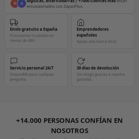
biglucas, alvaritobarras
y
+7000 clientes más
están
B
A
entusiasmados con ZapasPlus.
Envío gratuito a España
Emprendedores
españoles
Procesamos tu pedido en
menos de 48h.
Apoya una marca local.
Servicio personal 24/7
30 días de devolución
Disponible para cualquier
Sin riesgo gracias a nuestra
pregunta.
garantía.
+14.000 PERSONAS CONFÍAN EN
NOSOTROS