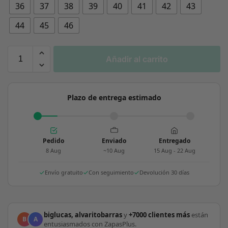
36
37
38
39
40
41
42
43
44
45
46
Añadir al carrito
Plazo de entrega estimado
Pedido
Enviado
Entregado
8 Aug
~10 Aug
15 Aug - 22 Aug
Envío gratuito
Con seguimiento
Devolución 30 días
biglucas, alvaritobarras
y
+7000 clientes más
están
B
A
entusiasmados con ZapasPlus.