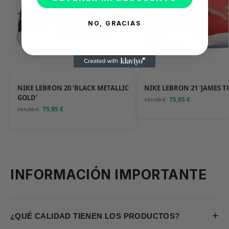
NO, GRACIAS
NIKE LEBRON 20 ‘BLACK METALLIC
NIKE LEBRON 21 ‘JAMES T
GOLD’
75,95
€
151,90
€
75,95
€
151,90
€
INFORMACIÓN IMPORTANTE
+
¿QUÉ CALIDAD TIENEN LOS PRODUCTOS?