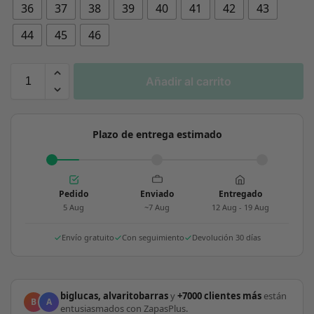
36
37
38
39
40
41
42
43
44
45
46
Añadir al carrito
Plazo de entrega estimado
Pedido
Enviado
Entregado
5 Aug
~7 Aug
12 Aug - 19 Aug
Envío gratuito
Con seguimiento
Devolución 30 días
biglucas, alvaritobarras
y
+7000 clientes más
están
B
A
entusiasmados con ZapasPlus.