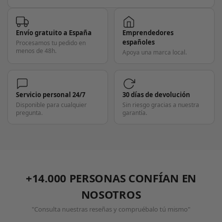
Envío gratuito a España
Emprendedores
españoles
Procesamos tu pedido en
menos de 48h.
Apoya una marca local.
Servicio personal 24/7
30 días de devolución
Disponible para cualquier
Sin riesgo gracias a nuestra
pregunta.
garantía.
+14.000 PERSONAS CONFÍAN EN
NOSOTROS
"Consulta nuestras reseñas y compruébalo tú mismo"