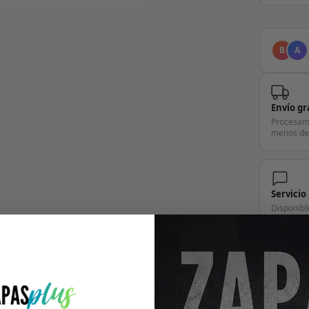
B
A
Envío gr
Procesam
menos de
Servicio
Disponibl
pregunta.