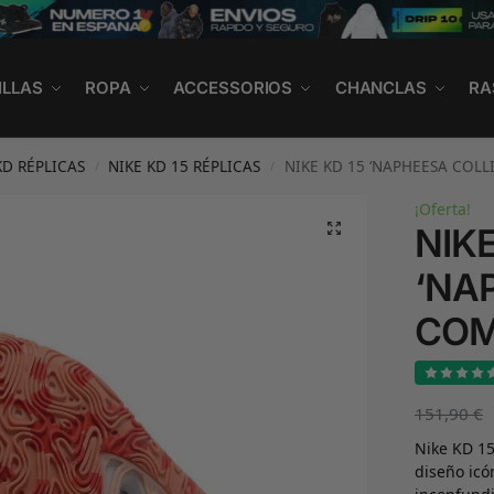
ILLAS
ROPA
ACCESSORIOS
CHANCLAS
RA
KD RÉPLICAS
NIKE KD 15 RÉPLICAS
NIKE KD 15 ‘NAPHEESA COL
/
/
¡Oferta!
NIKE
‘NA
COM
151,90
€
Nike KD 1
diseño icó