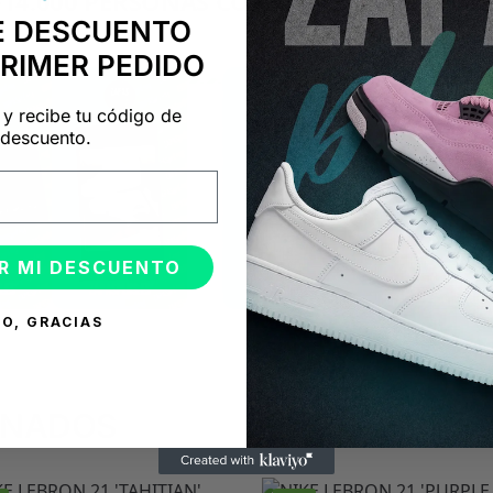
+14.000 PERSONAS CONFÍAN EN NOSOTRO
E DESCUENTO
"Consulta nuestras reseñas y compruébalo tú mismo"
PRIMER PEDIDO
 y recibe tu código de
descuento.
R MI DESCUENTO
O, GRACIAS
ONADOS