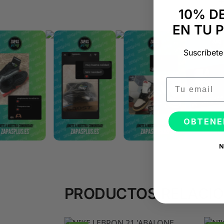
10% D
EN TU 
Suscríbete
Email
OBTENE
N
PRODUCTOS RELACI