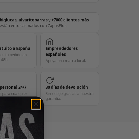
biglucas, alvaritobarras
y
+7000 clientes más
están entusiasmados con ZapasPlus.
atuito a España
Emprendedores
españoles
os tu pedido en
 48h.
Apoya una marca local.
 personal 24/7
30 días de devolución
e para cualquier
Sin riesgo gracias a nuestra
garantía.