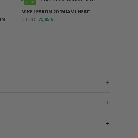
-50%
NIKE LEBRON 20 ‘MIAMI HEAT’
IN’
75,95
€
151,90
€
+
+
+