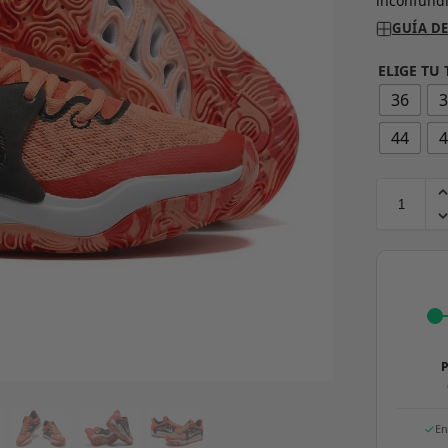
inconfundi
GUÍA DE
ELIGE TU 
36
44
P
En