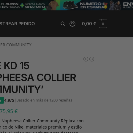
STREAR PEDIDO
0,00
€
0
Buscar
LIER COMMUNITY’
 KD 15
PHEESA COLLIER
MUNITY’
4.9/5
|
Basado en más de 1200 reseñas
75,95
€
5 Napheesa Collier Community Réplica con
nico de Nike, materiales premium y estilo