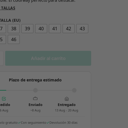
ble. El colorway perfecto para destacar.
 TALLAS
TALLA (EU)
37
38
39
40
41
42
43
45
46
Añadir al carrito
Plazo de entrega estimado
edido
Enviado
Entregado
6 Aug
~8 Aug
13 Aug - 20 Aug
vío gratuito
Con seguimiento
Devolución 30 días