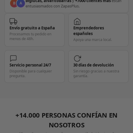
biglucas, alvaritobarras
y
+7000 clientes más
están
B
A
entusiasmados con ZapasPlus.
Envío gratuito a España
Emprendedores
españoles
Procesamos tu pedido en
menos de 48h.
Apoya una marca local.
Servicio personal 24/7
30 días de devolución
Disponible para cualquier
Sin riesgo gracias a nuestra
pregunta.
garantía.
+14.000 PERSONAS CONFÍAN EN
NOSOTROS