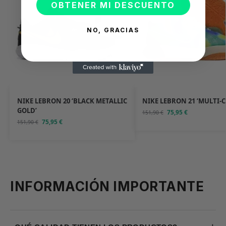
OBTENER MI DESCUENTO
NO, GRACIAS
NIKE LEBRON 20 ‘BLACK METALLIC
NIKE LEBRON 21 ‘MULTI-
GOLD’
75,95
€
151,90
€
75,95
€
151,90
€
INFORMACIÓN IMPORTANTE