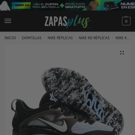
0
INICIO
ZAPATILLAS
NIKE RÉPLICAS
NIKE KD RÉPLICAS
NIKE KD 15 RÉPLICAS
/
/
/
/