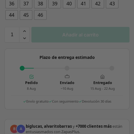
36
37
38
39
40
41
42
43
44
45
46
Añadir al carrito
Plazo de entrega estimado
Pedido
Enviado
Entregado
8 Aug
~10 Aug
15 Aug - 22 Aug
Envío gratuito
Con seguimiento
Devolución 30 días
biglucas, alvaritobarras
y
+7000 clientes más
están
B
A
entusiasmados con ZapasPlus.