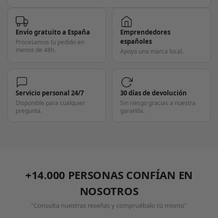
Envío gratuito a España
Emprendedores
españoles
Procesamos tu pedido en
menos de 48h.
Apoya una marca local.
Servicio personal 24/7
30 días de devolución
Disponible para cualquier
Sin riesgo gracias a nuestra
pregunta.
garantía.
+14.000 PERSONAS CONFÍAN EN
NOSOTROS
"Consulta nuestras reseñas y compruébalo tú mismo"