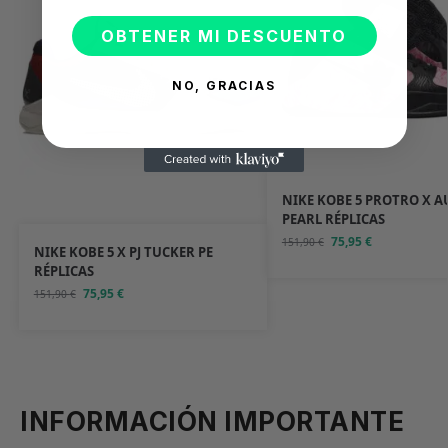
OBTENER MI DESCUENTO
NO, GRACIAS
NIKE KOBE 5 PROTRO X 
PEARL RÉPLICAS
75,95
€
151,90
€
NIKE KOBE 5 X PJ TUCKER PE
RÉPLICAS
75,95
€
151,90
€
INFORMACIÓN IMPORTANTE