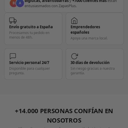
biglucas, alvaritobarras
y
+7000 clientes más
están
B
A
entusiasmados con ZapasPlus.
Envío gratuito a España
Emprendedores
españoles
Procesamos tu pedido en
menos de 48h.
Apoya una marca local.
Servicio personal 24/7
30 días de devolución
Disponible para cualquier
Sin riesgo gracias a nuestra
pregunta.
garantía.
+14.000 PERSONAS CONFÍAN EN
NOSOTROS