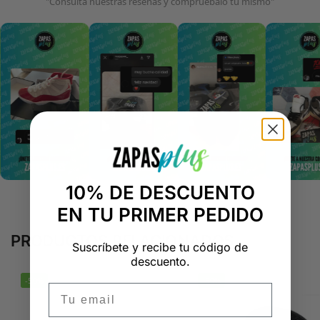
"Consulta nuestras reseñas y compruébalo tú mismo"
10% DE DESCUENTO
EN TU PRIMER PEDIDO
PRODUCTOS RELACIONADOS
Suscríbete y recibe tu código de
descuento.
-50%
-50%
Email