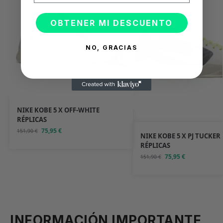
OBTENER MI DESCUENTO
NO, GRACIAS
NIKE KOBE 5 X OFF-WHITE
RÉPLICAS
75,95
€
151,90
€
NIKE KOBE 5 X PJ TUCKER 
RÉPLICAS
75,95
€
151,90
€
INFORMACIÓN IMPORTANTE