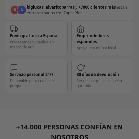
biglucas, alvaritobarras
y
+7000 clientes más
están
B
A
entusiasmados con ZapasPlus.
Envío gratuito a España
Emprendedores
españoles
Procesamos tu pedido en
menos de 48h.
Apoya una marca local.
Servicio personal 24/7
30 días de devolución
Disponible para cualquier
Sin riesgo gracias a nuestra
pregunta.
garantía.
+14.000 PERSONAS CONFÍAN EN
NOSOTROS