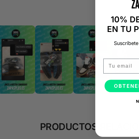
10% D
EN TU 
Suscríbete
Email
OBTENE
N
PRODUCTOS RELACI