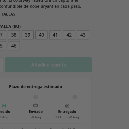
nto. El colorway Faded Grinch captura el
nconfundible de Kobe Bryant en cada paso.
 TALLAS
TALLA (EU)
37
38
39
40
41
42
43
45
46
Añadir al carrito
Plazo de entrega estimado
edido
Enviado
Entregado
6 Aug
~8 Aug
13 Aug - 20 Aug