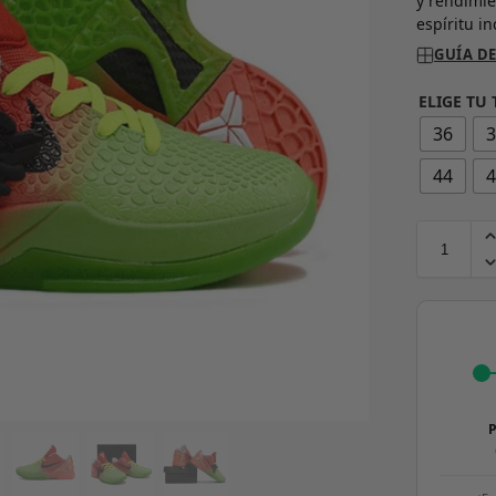
y rendimie
espíritu i
GUÍA DE
ELIGE TU 
36
44
P