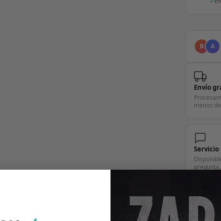
En
B
A
Envío gr
Procesam
menos de
Servicio
Disponibl
pregunta.