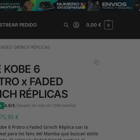
STREAR PEDIDO
0,00
€
0
Buscar
FADED GRINCH RÉPLICAS
E KOBE 6
TRO x FADED
NCH RÉPLICAS
4.9/5
|
Basado en más de 1200 reseñas
75,95
€
obe 6 Protro x Faded Grinch Réplica son la
deal para los fans del Mamba que buscan estilo