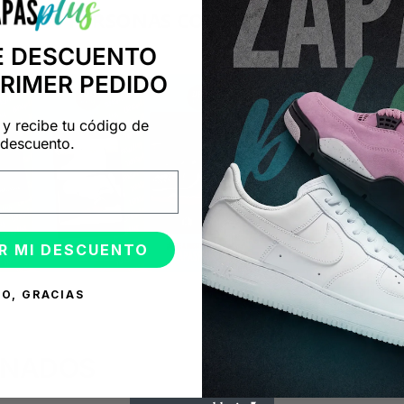
+14.000 PERSONAS CONFÍAN EN NOSOTRO
"Consulta nuestras reseñas y compruébalo tú mismo"
E DESCUENTO
PRIMER PEDIDO
 y recibe tu código de
descuento.
R MI DESCUENTO
O, GRACIAS
ONADOS