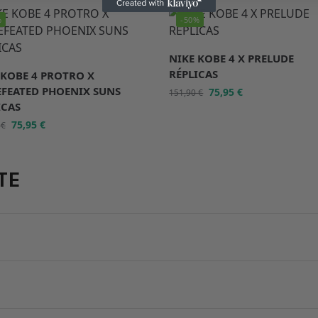
%
-50%
NIKE KOBE 4 X PRELUDE
RÉPLICAS
 KOBE 4 PROTRO X
FEATED PHOENIX SUNS
75,95
€
151,90
€
ICAS
75,95
€
0
€
TE