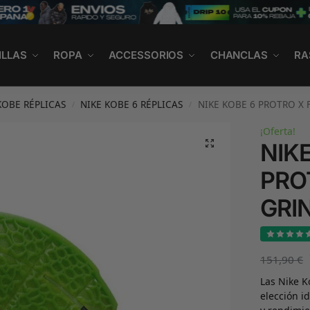
ILLAS
ROPA
ACCESSORIOS
CHANCLAS
RA
KOBE RÉPLICAS
NIKE KOBE 6 RÉPLICAS
NIKE KOBE 6 PROTRO X 
/
/
¡Oferta!
NIK
PRO
GRI
151,90
€
Las Nike K
elección i