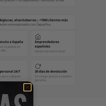
vío gratuito
Con seguimiento
Devolución 30 días
biglucas, alvaritobarras
y
+7000 clientes más
están entusiasmados con ZapasPlus.
atuito a España
Emprendedores
españoles
os tu pedido en
 48h.
Apoya una marca local.
 personal 24/7
30 días de devolución
e para cualquier
Sin riesgo gracias a nuestra
garantía.