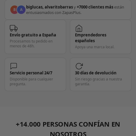
biglucas, alvaritobarras
y
+7000 clientes más
están
B
A
entusiasmados con ZapasPlus.
Envío gratuito a España
Emprendedores
españoles
Procesamos tu pedido en
menos de 48h.
Apoya una marca local.
Servicio personal 24/7
30 días de devolución
Disponible para cualquier
Sin riesgo gracias a nuestra
pregunta.
garantía.
+14.000 PERSONAS CONFÍAN EN
NOSOTROS