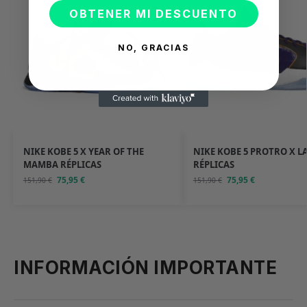
OBTENER MI DESCUENTO
NO, GRACIAS
NIKE KOBE 5 X YEAR OF THE
NIKE KOBE 5 PROTRO X L
MAMBA RÉPLICAS
RÉPLICAS
75,95
€
75,95
€
151,90
€
151,90
€
INFORMACIÓN IMPORTANTE