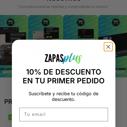
"Consulta nuestras reseñas y compruébalo tú mismo"
10% DE DESCUENTO
EN TU PRIMER PEDIDO
Suscríbete y recibe tu código de
descuento.
PRODUCTOS RELACIONADOS
Email
-50%
-50%