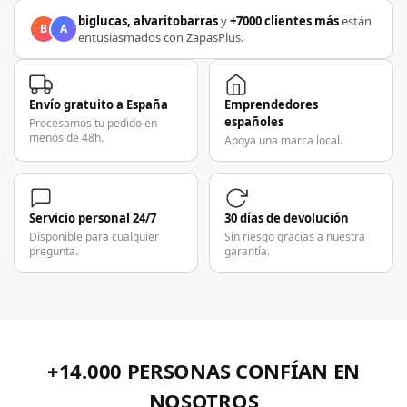
biglucas, alvaritobarras
y
+7000 clientes más
están
B
A
entusiasmados con ZapasPlus.
Envío gratuito a España
Emprendedores
españoles
Procesamos tu pedido en
menos de 48h.
Apoya una marca local.
Servicio personal 24/7
30 días de devolución
Disponible para cualquier
Sin riesgo gracias a nuestra
pregunta.
garantía.
+14.000 PERSONAS CONFÍAN EN
NOSOTROS