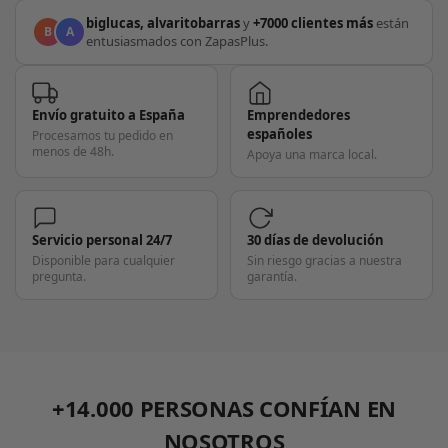
biglucas, alvaritobarras
y
+7000 clientes más
están
B
A
entusiasmados con ZapasPlus.
Envío gratuito a España
Emprendedores
españoles
Procesamos tu pedido en
menos de 48h.
Apoya una marca local.
Servicio personal 24/7
30 días de devolución
Disponible para cualquier
Sin riesgo gracias a nuestra
pregunta.
garantía.
+14.000 PERSONAS CONFÍAN EN
NOSOTROS