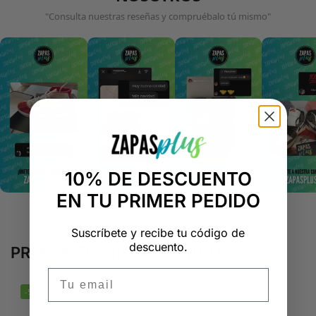
"Consulta nuestras reseñas y compruébalo tú mismo"
10% DE DESCUENTO
EN TU PRIMER PEDIDO
Suscríbete y recibe tu código de
descuento.
PRODUCTOS RELACIONADOS
Email
-50%
-50%