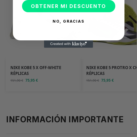
OBTENER MI DESCUENTO
NO, GRACIAS
NIKE KOBE 5 X OFF-WHITE
NIKE KOBE 5 PROTRO X C
RÉPLICAS
RÉPLICAS
75,95
€
75,95
€
151,90
€
151,90
€
INFORMACIÓN IMPORTANTE