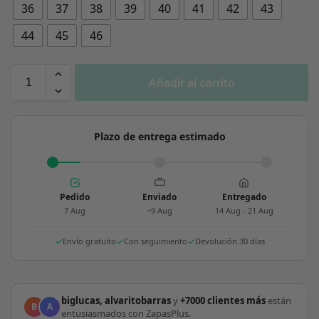
36
37
38
39
40
41
42
43
44
45
46
Añadir al carrito
Plazo de entrega estimado
Pedido
Enviado
Entregado
7 Aug
~9 Aug
14 Aug - 21 Aug
Envío gratuito
Con seguimiento
Devolución 30 días
biglucas, alvaritobarras
y
+7000 clientes más
están
B
A
entusiasmados con ZapasPlus.