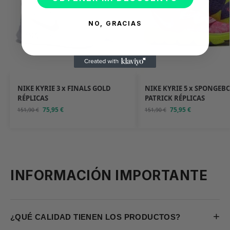
NO, GRACIAS
NIKE KYRIE 3 x FINALS GOLD
NIKE KYRIE 5 x SPONGEB
RÉPLICAS
PATRICK RÉPLICAS
75,95
€
75,95
€
151,90
€
151,90
€
INFORMACIÓN IMPORTANTE
+
¿QUÉ CALIDAD TIENEN LOS PRODUCTOS?