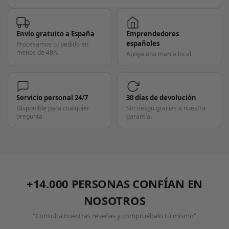
Envío gratuito a España
Emprendedores
españoles
Procesamos tu pedido en
menos de 48h.
Apoya una marca local.
Servicio personal 24/7
30 días de devolución
Disponible para cualquier
Sin riesgo gracias a nuestra
pregunta.
garantía.
+14.000 PERSONAS CONFÍAN EN
NOSOTROS
"Consulta nuestras reseñas y compruébalo tú mismo"