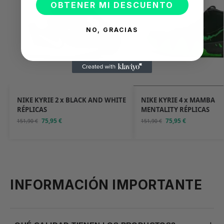
OBTENER MI DESCUENTO
NO, GRACIAS
NIKE KYRIE 2 x BLACK AND WHITE
NIKE KYRIE 4 x MAMBA
RÉPLICAS
MENTALITY RÉPLICAS
75,95
€
75,95
€
151,90
€
151,90
€
INFORMACIÓN IMPORTANTE