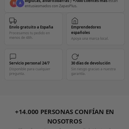
biglucas, alvaritobarras
y
+7000 clientes más
están
B
A
entusiasmados con ZapasPlus.
Envío gratuito a España
Emprendedores
españoles
Procesamos tu pedido en
menos de 48h.
Apoya una marca local.
Servicio personal 24/7
30 días de devolución
Disponible para cualquier
Sin riesgo gracias a nuestra
pregunta.
garantía.
+14.000 PERSONAS CONFÍAN EN
NOSOTROS